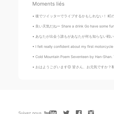
@Rika b_rika71 変更してます
山崎
Moments liés
く山崎さんの曲を聴いています。😄
れからも頑張ります！
後でツイッターでライブするかもしれない！ 町のイベントがある クレイジーデーと呼んでい
Jake Silvanus
良い天気だねー Share a drink Go have some fun 🥰 近
EN
JP
あなたが出会う誰もがあなたが何も知らない戦いを戦っています。 親切にしてください。 常
@syk
both the movie and the song i
can’t forget the first time I watched
I felt really confident about my first motorcycle
Cold Mountain Poem Seventeen by Han-Shan. Tra
Jake Silvanus
EN
JP
おはようございます😊 皆さん、お元気ですか？私は元気です。 大阪でどんどん感染者が増え
@MIU
I’m glad to hear that. 😄
unknown
JP
EN
秒速5センチが観たくなりました😭
Suivez nous