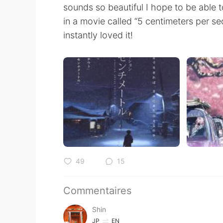
sounds so beautiful I hope to be able t
in a movie called “5 centimeters per se
instantly loved it!
49
15
Commentaires
Shin
JP
EN