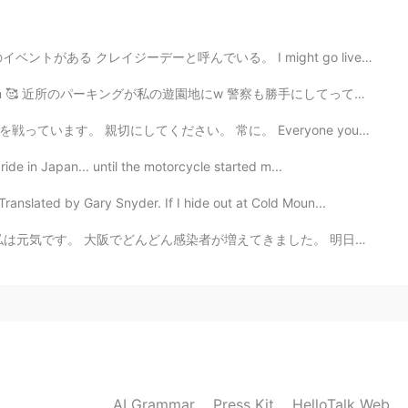
まさよしさんの声もギターもすごくいいですね！僕はよ
 まだまだなんですが、そう言ってくれて嬉しいです！こ
る。 I might go live on Twitter later! There is a town e...
2020.05.31 12:14
所のパーキングが私の遊園地にw 警察も勝手にしてって感じだったし先週🤣 公認という事で！ 今日も1時間ホ...
に。 Everyone you meet is fighting a battle you know no...
s really sad. But I think it’s one of reasons why I still
 it. 😭
 ride in Japan... until the motorcycle started m...
nslated by Gary Snyder. If I hide out at Cold Moun...
2020.05.31 12:12
てきました。 明日から緊急事態宣言が出るようですね。協力しなければいけないと思って、今日から一か月家で仕事を...
 I hope you had a wonderful day! お疲れ様です！
2020.05.31 12:12
😭 ギターの音色に癒されました
AI Grammar
Press Kit
HelloTalk Web