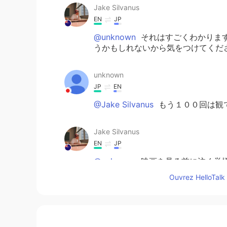
Jake Silvanus
EN
JP
@unknown
それはすごくわかります
うかもしれないから気をつけてくださ
unknown
JP
EN
@Jake Silvanus
もう１００回は観て
Jake Silvanus
EN
JP
@unknown
映画を見る前に泣く覚悟
言葉を聞いて嬉しいです！😄
Ouvrez HelloTalk 
Jake Silvanus
EN
JP