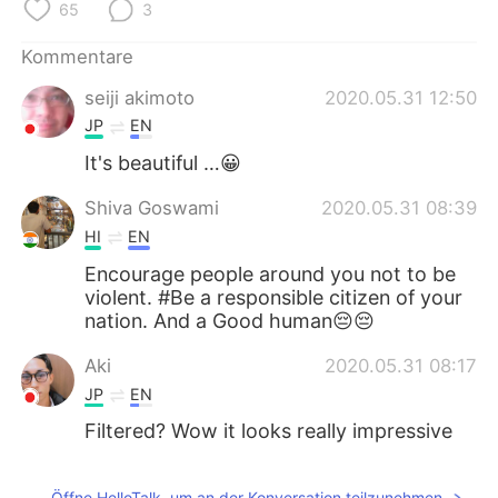
日本語
한국어
65
3
Kommentare
Русский
ไทย
seiji akimoto
2020.05.31 12:50
Indonesia
Italiano
JP
EN
It's beautiful …😀
Türkçe
Tiếng Việt
Shiva Goswami
2020.05.31 08:39
Português
HI
EN
Encourage people around you not to be
violent. #Be a responsible citizen of your
nation. And a Good human😔😔
Aki
2020.05.31 08:17
JP
EN
Filtered? Wow it looks really impressive
Öffne HelloTalk, um an der Konversation teilzunehmen