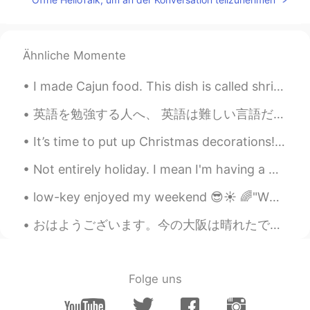
Ähnliche Momente
I made Cajun food. This dish is called shrimp etouffee. Cajun food is from Louisiana in America, ...
英語を勉強する人へ、 英語は難しい言語だけど、怖くないでお願いします。練習するのは一番難しい部分だと思いますよ。もし上手になりたかったら毎日練習するほうがいいです。間違えを沢山するでしょう。むし...
It’s time to put up Christmas decorations!🎄❄️ Untangling Christmas lights, then some didn’t lig...
Not entirely holiday. I mean I'm having a working holiday. 🌊🏖️"HOLIDAY IDIOMS"🏖️🌊 ITCHY FEET wh...
low-key enjoyed my weekend 😎☀ 🌈"WEEKEND IDIOMS"🌈 a wet weekend to describe rainy weather on the...
おはようございます。今の大阪は晴れたです☀️天気予報によると、午後から雨が降りそう☔️です。皆さん今日は何をしますか？私は一日日本語を勉強するつもりです。最近全然勉強してないので、反省しています...
Folge uns