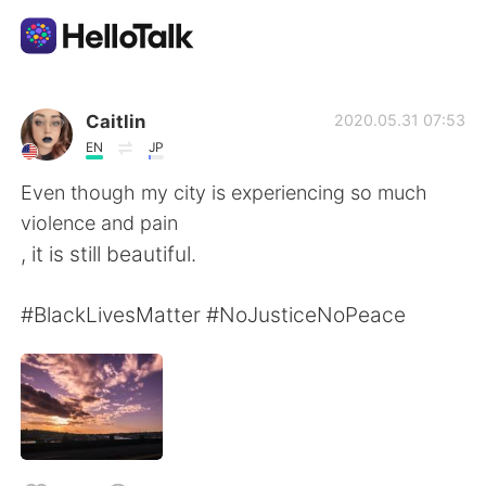
Sprachaustausch-App
Caitlin
2020.05.31 07:53
EN
JP
AI Grammar Checker
Even though my city is experiencing so much
violence and pain
Deutsch
, it is still beautiful.
#BlackLivesMatter #NoJusticeNoPeace
English
简体中文
繁體中文
Español
العربية
Français