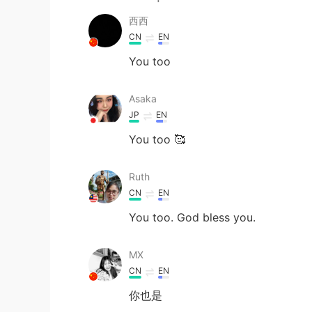
西西
CN
EN
You too
Asaka
JP
EN
You too 🥰
Ruth
CN
EN
You too. God bless you.
MX
CN
EN
你也是