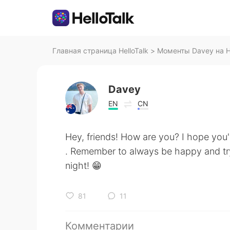
Главная страница HelloTalk
>
Моменты Davey на He
Davey
EN
CN
Hey, friends! How are you? I hope you'
. Remember to always be happy and try 
night! 😁
81
11
Комментарии