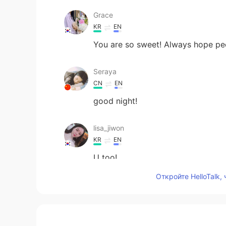
Grace
KR
EN
You are so sweet! Always hope peo
Seraya
CN
EN
good night!
lisa_jiwon
KR
EN
U too!
Откройте HelloTalk,