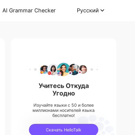
AI Grammar Checker
Русский
Учитесь Откуда
Угодно
Изучайте языки с 50 и более
миллионами носителей языка
бесплатно!
Скачать HelloTalk