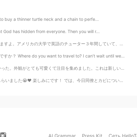
to buy a thinner turtle neck and a chain to perfe...
at God has hidden from everyone. Then you will r...
間していて、日本の大学生は前置詞の使い方が難しそうでしたが、アメリカ人のネイティブの大学生も時々分かってい...
e do you want to travel to? I can’t wait until we can...
た。これは新しいお店で、オーナーが私に店を紹介してくれました。主に子供たちが本を買いに来て読むことを目的とし...
今日同僚とカビについて長い間話しました(笑) 彼はカビの研究、英語の半分と日本語の半分で説明しました。本当...
AI Grammar
Press Kit
Сеть HelloT