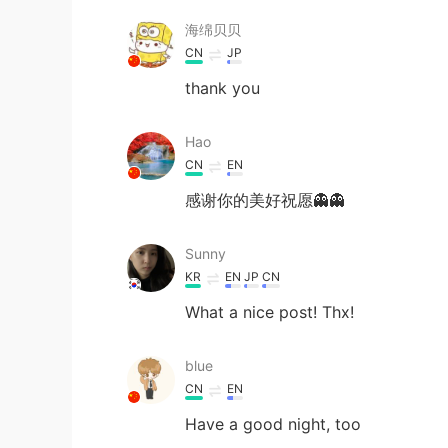
海绵贝贝
CN
JP
thank you
Hao
CN
EN
感谢你的美好祝愿👻👻
Sunny
KR
EN
JP
CN
What a nice post! Thx!
blue
CN
EN
Have a good night, too