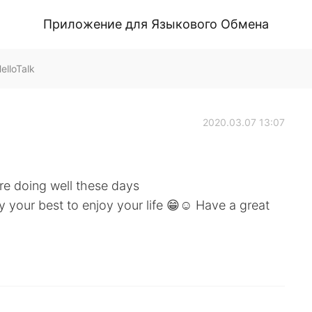
Приложение для Языкового Обмена
lloTalk
2020.03.07 13:07
re doing well these days
your best to enjoy your life 😁☺️ Have a great