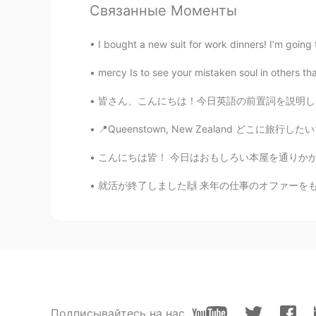
Связанные Моменты
I bought a new suit for work dinners! I’m going 
mercy Is to see your mistaken soul in others th
皆さん、こんにちは！今日英語の前置詞を説明しますよ。アメリカの大学で英語のチューター３年
📍Queenstown, New Zealand どこに旅行したいですか？ Wher
こんにちは皆！ 今日はおもしろい本屋を通りかかった。外観がとても可愛くて注目を集めまし
就活が終了しました🙌 来年の仕事のオファーをもらいました😭❤ 楽しみにです！ では、
Подписывайтесь на нас