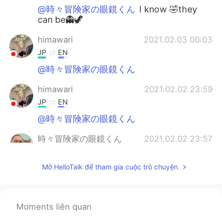
@時々冒険家の眼鏡くん
I know 🤣they
can be👻🦖
himawari
2021.02.03 00:03
JP
EN
@時々冒険家の眼鏡くん
himawari
2021.02.02 23:59
JP
EN
@時々冒険家の眼鏡くん
時々冒険家の眼鏡くん
2021.02.02 23:57
EN
JP
Mở HelloTalk để tham gia cuộc trò chuyện
@himawari
ah, thank you for the
corrections!! 😻😻🙏🏼🙏🏼 訂正してくれ
て、ありがとうございます！
Moments liên quan
himawari
2021.02.02 23:54
JP
EN