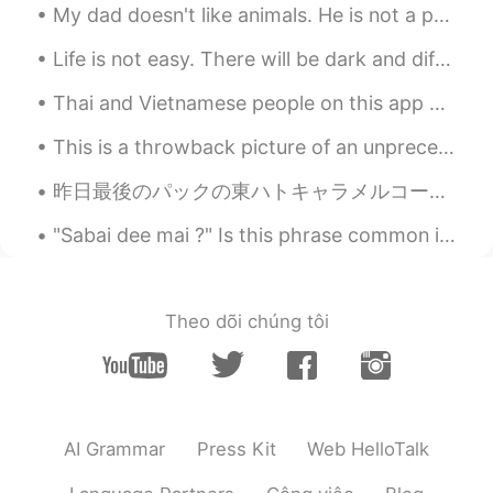
My dad doesn't like animals. He is not a person that would think of having a pet. But recently th...
私はヒューゴとマヤ（私の甥と姪）を
朝の数回学校に送り、夕方
にそれらを
Life is not easy. There will be dark and difficult days ahead. But you must stay strong and keep ...
取り
に行きました。
Thai and Vietnamese people on this app are friendly. I appreciate their effort in trying to inter...
私はヒューゴとマヤ（私の甥と姪）を
朝の数回学校に送り、夕方
、迎え
に行
This is a throwback picture of an unprecedented time where I had to celebrated Christmas in Sydne...
きました。
昨日最後のパックの東ハトキャラメルコーンを食べ終わった。私の彼氏は三つパックをくれたけど、二つには以前もう終わった。ここでは高価すぎ売っているのが私には買えない。でも味わったと、買う事をよく考え...
本当に楽しかったですが、日本での冒
険
が早い
ので、疲れ
や痛みを感じ
てい
"Sabai dee mai ?" Is this phrase common in thai? Is it usually used in daily conversations or ...
たので、
しばらくして
諦めました。
本当に楽しかったですが、日本での冒
険の
せい
で、
あちこちが痛く
疲れてい
Theo dõi chúng tôi
たので、
スケートはすぐに
諦めまし
た。
時々冒険家の眼鏡くん
2021.02.02 23:53
EN
JP
AI Grammar
Press Kit
Web HelloTalk
@Miwa
hahaha! Yes, they are very cute,