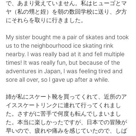
Deutsch
日本語
で、あまり覚えていません。私はヒューゴとマ
ヤ（私の甥と姪）を朝の数回学校に送り、夕方
한국어
Русский
にそれらを取りに行きました。
ไทย
Indonesia
My sister bought me a pair of skates and took
us to the neighbourhood ice skating rink
Italiano
Türkçe
nearby. I was really bad at it and fell multiple
times! It was really fun, but because of the
Português
adventures in Japan, I was feeling tired and
sore all over, so I gave up after a while.
姉が私にスケート靴を買ってくれて、近所のア
イススケートリンクに連れて行ってくれまし
た。さすがに苦手で何度も転んでしまいまし
た。本当に楽しかったですが、日本での冒険が
早いので、疲れや痛みを感じていたので、しば