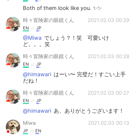
Both of them look like you. ✨✨
時々冒険家の眼鏡くん
2021.02.03 00:29
EN
JP
@Miwa
でしょう？！笑 可愛いけ
ど。。。笑
時々冒険家の眼鏡くん
2021.02.03 00:28
EN
JP
@himawari
はーい〜 完璧だ！すごい上手
だね！
時々冒険家の眼鏡くん
2021.02.03 00:27
EN
JP
@himawari
あ、ありがとうございます！
Miwa
2021.02.03 00:13
JP
EN