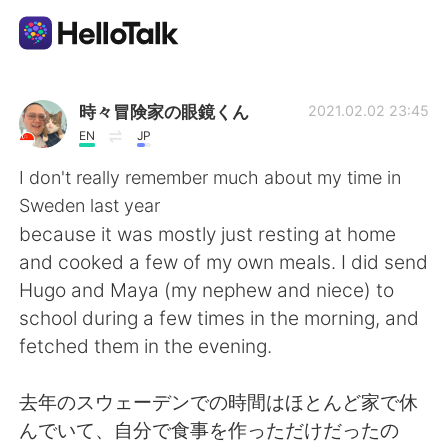
Ứng dụng trao đổi ngôn ngữ
時々冒険家の眼鏡くん
2021.02.02 23:45
EN
JP
AI Grammar Checker
I don't really remember much about my time in
Sweden last year
Tiếng Việt
because it was mostly just resting at home
and cooked a few of my own meals. I did send
Hugo and Maya (my nephew and niece) to
English
简体中文
school during a few times in the morning, and
fetched them in the evening.
繁體中文
Español
去年のスウェーデンでの時間はほとんど家で休
العربية
Français
んでいて、自分で食事を作っただけだったの