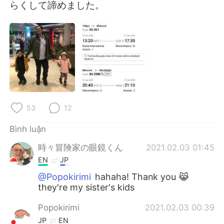
らくして諦めました。
53
12
Bình luận
時々冒険家の眼鏡くん
2021.02.03 01:45
EN
JP
@Popokirimi
hahaha! Thank you 😹
they're my sister's kids
Popokirimi
2021.02.03 00:39
JP
EN