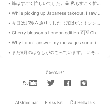
蜂はすごく忙しいでした。🐝 私もすごく忙しいでした。でも明日私はひまです。😊 The bee was very busy. I was very busy, too. But, tomorro...
私はヒューゴとマヤ（私の甥と姪）を
朝の数回学校に送り、夕方
にそれらを
While picking up Japanese takeout, I saw this sign and it said, "WE ARE IN THIS 'together'.." It'...
取り
に行きました。
今日はJR駅を通りました（冗談だよ！シンガポールのJRレールカフェです😬😉） カレーやおにぎりなどの日本食や日本製品も販売してる！ 中野梅酒は小瓶15ドル（1234.06円）💦 カレー食べ物も$...
私はヒューゴとマヤ（私の甥と姪）を
朝の数回学校に送り、夕方
、迎え
に行
Cherry blossoms London edition 🇬🇧 Cherry blossoms are an important part of many Asian cultures....
きました。
Why I don’t answer my messages sometimes: I don’t answer them sometimes because I get a lot of t...
本当に楽しかったですが、日本での冒
険
が早い
ので、疲れ
や痛みを感じ
てい
まだ8月のはなしがのこっています。 いそいだほうがいいですね。I still have some August stories to tell. I better hurry. Today I...
たので、
しばらくして
諦めました。
本当に楽しかったですが、日本での冒
険の
せい
で、
あちこちが痛く
疲れてい
ติดตามเรา
たので、
スケートはすぐに
諦めまし
た。
時々冒険家の眼鏡くん
2021.02.02 23:53
EN
JP
AI Grammar
Press Kit
เว็บ HelloTalk
@Miwa
hahaha! Yes, they are very cute,