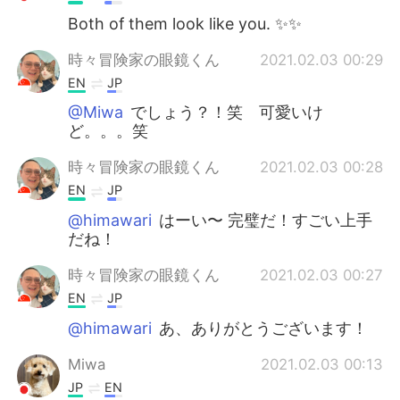
Both of them look like you. ✨✨
時々冒険家の眼鏡くん
2021.02.03 00:29
EN
JP
@Miwa
でしょう？！笑 可愛いけ
ど。。。笑
時々冒険家の眼鏡くん
2021.02.03 00:28
EN
JP
@himawari
はーい〜 完璧だ！すごい上手
だね！
時々冒険家の眼鏡くん
2021.02.03 00:27
EN
JP
@himawari
あ、ありがとうございます！
Miwa
2021.02.03 00:13
JP
EN