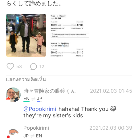
らくして諦めました。
53
12
แสดงความคิดเห็น
時々冒険家の眼鏡くん
2021.02.03 01:45
EN
JP
@Popokirimi
hahaha! Thank you 😹
they're my sister's kids
Popokirimi
2021.02.03 00:39
JP
EN