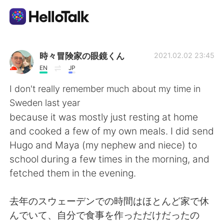
แอปแลกเปลี่ยนทางภาษา
時々冒険家の眼鏡くん
2021.02.02 23:45
EN
JP
AI Grammar Checker
I don't really remember much about my time in
Sweden last year
ไทย
because it was mostly just resting at home
and cooked a few of my own meals. I did send
Hugo and Maya (my nephew and niece) to
English
简体中文
school during a few times in the morning, and
fetched them in the evening.
繁體中文
Español
去年のスウェーデンでの時間はほとんど家で休
العربية
Français
んでいて、自分で食事を作っただけだったの