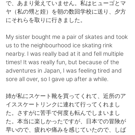
Deutsch
日本語
で、あまり覚えていません。私はヒューゴとマ
ヤ（私の甥と姪）を朝の数回学校に送り、夕方
한국어
Русский
にそれらを取りに行きました。
Indonesia
Italiano
My sister bought me a pair of skates and took
us to the neighbourhood ice skating rink
Türkçe
Tiếng Việt
nearby. I was really bad at it and fell multiple
times! It was really fun, but because of the
Português
adventures in Japan, I was feeling tired and
sore all over, so I gave up after a while.
姉が私にスケート靴を買ってくれて、近所のア
イススケートリンクに連れて行ってくれまし
た。さすがに苦手で何度も転んでしまいまし
た。本当に楽しかったですが、日本での冒険が
早いので、疲れや痛みを感じていたので、しば