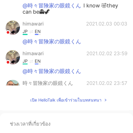
@時々冒険家の眼鏡くん
I know 🤣they
can be👻🦖
himawari
2021.02.03 00:03
JP
EN
@時々冒険家の眼鏡くん
himawari
2021.02.02 23:59
JP
EN
@時々冒険家の眼鏡くん
時々冒険家の眼鏡くん
2021.02.02 23:57
EN
JP
เปิด HelloTalk เพื่อเข้าร่วมในบทสนทนา
@himawari
ah, thank you for the
corrections!! 😻😻🙏🏼🙏🏼 訂正してくれ
て、ありがとうございます！
ช่วงเวลาที่เกี่ยวข้อง
himawari
2021.02.02 23:54
JP
EN