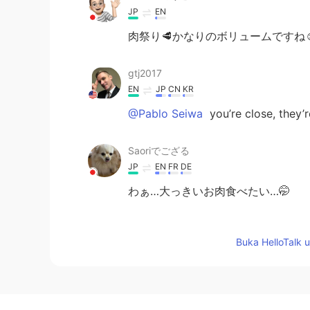
JP
EN
肉祭り🥩かなりのボリュームですね☺
gtj2017
EN
JP
CN
KR
@Pablo Seiwa
you’re close, they’
Saoriでござる
JP
EN
FR
DE
わぁ…大っきいお肉食べたい…🤭
kiyoko
Buka HelloTalk 
JP
EN
こんにちは☺️今日は肉祭りですね(
Yū