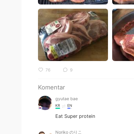
76
9
Komentar
gyutae bae
KR
EN
Eat Super protein
Noriko のりこ