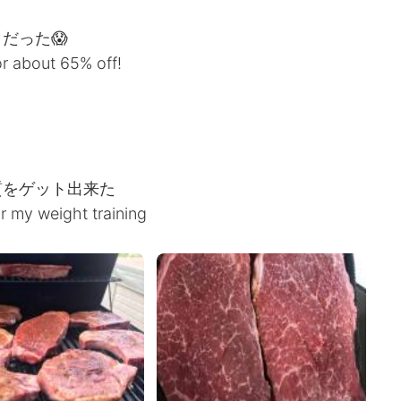
だった😱
r about 65% off!
質をゲット出来た
or my weight training