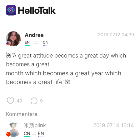
Sprachaustausch-App
Andrea
2019.07.12 04:39
EN
CN
AI Grammar Checker
🌺“A great attitude becomes a great day which
becomes a great
Deutsch
month which becomes a great year which
becomes a great life”🌺
English
简体中文
49
9
繁體中文
Español
Kommentare
米斯blink
2019.07.14 10:14
العربية
Français
CN
EN