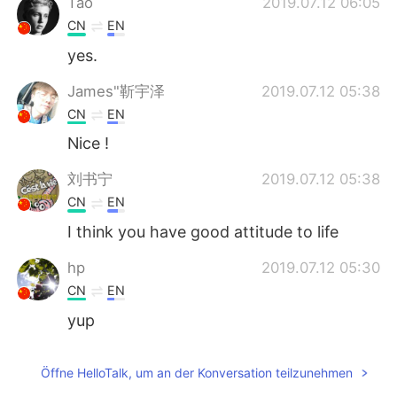
Tao
2019.07.12 06:05
CN
EN
yes.
James"靳宇泽
2019.07.12 05:38
CN
EN
Nice !
刘书宁
2019.07.12 05:38
CN
EN
I think you have good attitude to life
hp
2019.07.12 05:30
CN
EN
yup
Öffne HelloTalk, um an der Konversation teilzunehmen