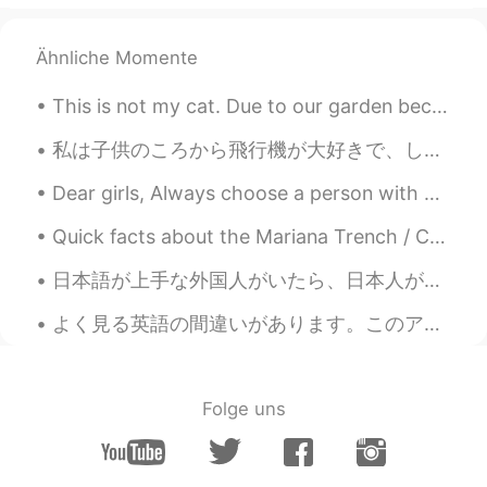
Ähnliche Momente
This is not my cat. Due to our garden becoming very overgrown, it has attracted lots of cats who ...
私は子供のころから飛行機が大好きで、しょうらいの夢はパイロットになることです。でも今、コロナの結果で航空会社の残業が下がってしまって、失業中のパイロットが多い。でも数年がかかっても航空会社の残業...
Dear girls, Always choose a person with good heart. Not a handsome...
Quick facts about the Mariana Trench / Challengers Deep 🌊 - The Mariana Trench is the deepest o...
日本語が上手な外国人がいたら、日本人が「何年間日本にいらっしゃいますか？」と言い方することに気付きました。その言い方をなんて解釈すればいいのか？ 日本人に限らず、一般の人が「国に滞在しないと流...
よく見る英語の間違いがあります。このアプリで人々が「do you know ~」とよく言いますけど、「do you know ~」は物じゃなく人を知っている場合に使う句です。だからかわりに「ha...
Folge uns