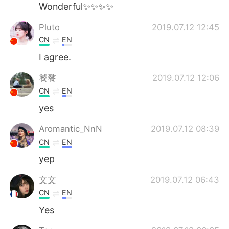
日本語
한국어
Wonderful✨✨✨✨
Pluto
2019.07.12 12:45
Русский
ไทย
CN
EN
Indonesia
Italiano
I agree.
饕餮
2019.07.12 12:06
Türkçe
Tiếng Việt
CN
EN
Português
yes
Aromantic_NnN
2019.07.12 08:39
CN
EN
yep
文文
2019.07.12 06:43
CN
EN
Yes