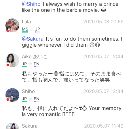
@Shiho
I always wish to marry a prince
like the one in the barbie movie. 😂
Lala
2020.05.08 00:59
MS
JP
@Sakura
It’s fun to do them sometimes. I
giggle whenever I did them 😆😆
Aiko あいこ
2020.05.07 12:44
JP
EN
私もやったー😂指にはめて、そのまま食べ
て、指も噛んで、痛いってなった笑笑
Shiho
2020.05.07 12:34
JP
EN
私も、指に入れてたよ〜❣️💍 Your memory
is very romantic 👩‍❤️‍💋‍👨
Sakura
2020.05.07 11:42