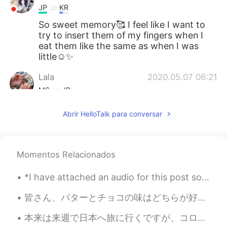
JP
KR
So sweet memory🥰 I feel like I want to
try to insert them of my fingers when I
eat them like the same as when I was
little☺️✨
Lala
2020.05.07 06:21
MS
JP
@Misa
楽しみですね😆
Abrir HelloTalk para conversar
Lala
2020.05.07 06:20
MS
JP
Momentos Relacionados
@Haruka
It’s very entertaining to do
them 😂
*I have attached an audio for this post so you could do some reading and listening practice!* Af...
Lala
2020.05.07 06:19
皆さん、バターとチョコの味はどちらが好き？🤩 これは私の朝食の数日前の写真です。前にこの熊のクッキーはモーメントを投稿しました。でも、ポストの中にバターの味を買っただけです。それから、今回はバ...
MS
JP
本来は来週で日本へ旅に行くですが、コロナのせいでキャンセルしたので凄く残念です またこの目で色んな景色を見て、沢山の人に会って、色んな事を経験して、皆の文化に触れるのは楽しいです 何度でも行...
@Nana 菜々
ありがとうございます！🌸 そ