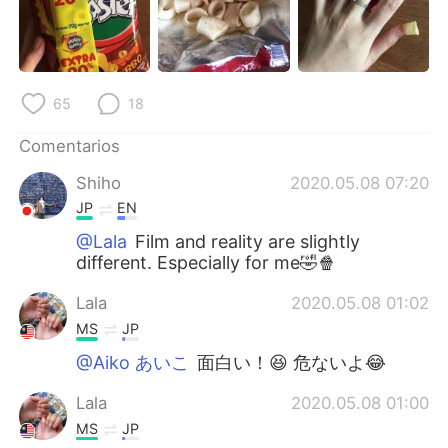
65
18
Comentarios
Shiho
2020.05.08 07:20
JP
EN
@Lala
Film and reality are slightly
different. Especially for me🤣🍿
Lala
2020.05.08 01:02
MS
JP
@Aiko あいこ
面白い！😆 危ないよ😂
Lala
2020.05.08 01:00
MS
JP