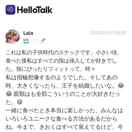
Aplicación de intercambio de idiomas
Lala
2020.05.07 00:05
MS
JP
AI Grammar Checker
これは私の子供時代のスナックです。小さい頃、
食べた後私はすべての指は挿入してが好きでし
Español
た。指にぴったりフィットって、時々
私は指輪想像するのようでした。そしてあの
時、大きくなったら、王子を結婚したいな。😂
English
简体中文
😂 親類はも全部こういうのことが大好きだっ
た。😆
繁體中文
العربية
一緒に食べたとき本当に楽しかった、みんなは
いろいろユニークな食べる方法があるだから
Français
Deutsch
ね。今まで、きおくはすべて覚えてるけど、今