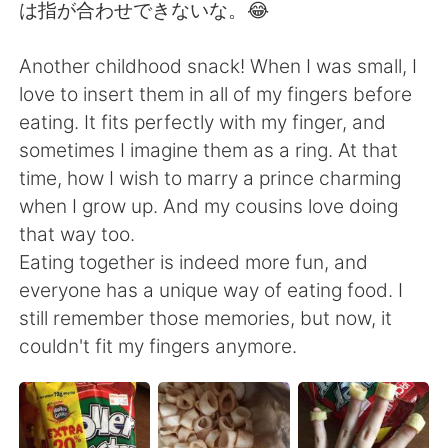
日本語
한국어
は指が合わせできないな。😂
Русский
ไทย
Another childhood snack! When I was small, I
love to insert them in all of my fingers before
Indonesia
Italiano
eating. It fits perfectly with my finger, and
sometimes I imagine them as a ring. At that
Türkçe
Tiếng Việt
time, how I wish to marry a prince charming
when I grow up. And my cousins love doing
Português
that way too.
Eating together is indeed more fun, and
everyone has a unique way of eating food. I
still remember those memories, but now, it
couldn't fit my fingers anymore.