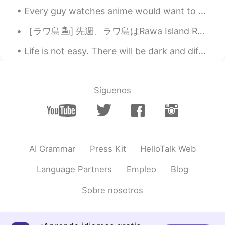
うですか。聞いたことがないけど見てみま
Every guy watches anime would want to be here at one point of their lives. And i am glad i did. T...
す。😍😍
［ラワ島🏝️] 先週、ラワ島はRawa Island Resortに行って来ました~~とても綺麗な島です! 色々お部屋タイプがあります。私の部屋はビーチの前タイプです。素敵なぁ~~🏖️ ...
Lala
2020.05.07 06:14
MS
JP
Life is not easy. There will be dark and difficult days ahead. But you must stay strong and keep ...
@きらきら
時々私も😂😂
Lala
2020.05.07 06:11
Síguenos
MS
JP
@akira 明
ありがとうございます！🌸 本
当に面白いですね😆
Misa
2020.05.07 03:57
AI Grammar
Press Kit
HelloTalk Web
JP
EN
Language Partners
Empleo
Blog
懐かしい！私も同じことを子供の時にして
いました！
Sobre nosotros
Haruka
2020.05.07 00:20
JP
EN