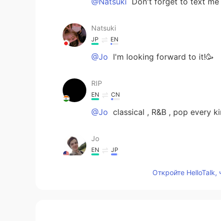
@Natsuki
Don't forget to text me
Natsuki
JP
EN
@Jo
I'm looking forward to it!🥳
RIP
EN
CN
@Jo
classical , R&B , pop every ki
Jo
EN
JP
@RIP
Hahaha 😂
Откройте HelloTalk,
RIP
EN
CN