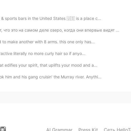
 , lol😂
2021.02.18 12:21
 sports bars in the United States 🇺🇸 is a place c...
 что это на самом деле озеро, когда они впервые видят ...
le" when you text me.
d to make another with 8 arms. this one only has...
active literally no more curly hair so if anyo...
edifies your spirit, that uplifts your mood and a...
him and his gang cruisin' the Murray river. Anythi...
AI Grammar
Press Kit
Сеть HelloT