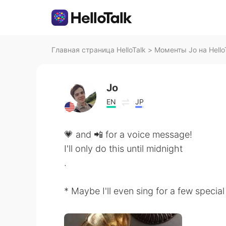
Главная страница HelloTalk
>
Моменты Jo на Hello
Jo
EN
JP
💗 and 📲 for a voice message!
I'll only do this until midnight
.
* Maybe I'll even sing for a few specia