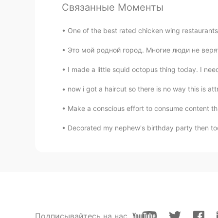
If you'll sing for me I'll sing for you
Связанные Моменты
Jo
One of the best rated chicken wing restaurants &
EN
JP
Это мой родной город. Многие люди не верят,
Make sure you use the word "bubb
I made a little squid octopus thing today. I nee
now i got a haircut so there is no way this is attr
Make a conscious effort to consume content that 
Decorated my nephew's birthday party then took 
Подписывайтесь на нас