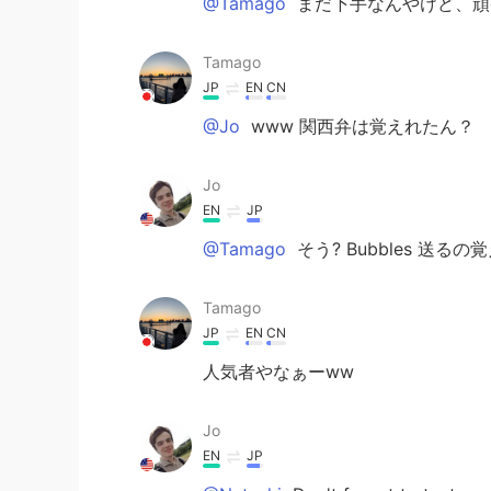
@Tamago
まだ下手なんやけど、頑
Tamago
JP
EN
CN
@Jo
www 関西弁は覚えれたん？
Jo
EN
JP
@Tamago
そう? Bubbles 送る
Tamago
JP
EN
CN
人気者やなぁーww
Jo
EN
JP