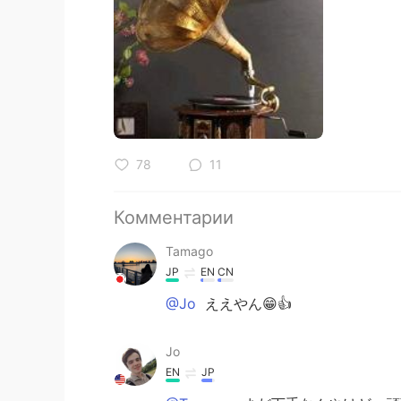
78
11
Комментарии
Tamago
JP
EN
CN
@Jo
ええやん😁👍
Jo
EN
JP