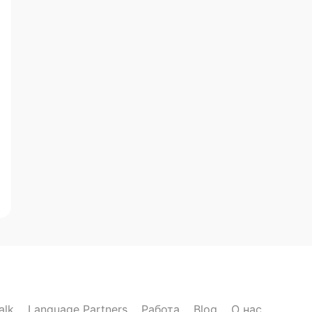
alk
Language Partners
Работа
Blog
О нас