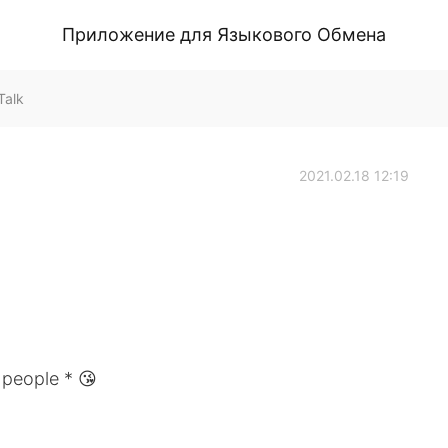
Приложение для Языкового Обмена
Talk
2021.02.18 12:19
l people * 😘