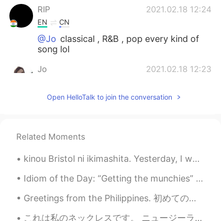
RIP
2021.02.18 12:24
EN
CN
@Jo
classical , R&B , pop every kind of
song lol
Jo
2021.02.18 12:23
EN
JP
Open HelloTalk to join the conversation
@RIP
Hahaha 😂
RIP
2021.02.18 12:22
EN
CN
Related Moments
If you'll sing for me I'll sing for you , lol😂
kinou Bristol ni ikimashita. Yesterday, I went to Bristol. I took these pictures of a cobbleston...
Jo
2021.02.18 12:21
Idiom of the Day: “Getting the munchies” Everyone likes food! When you are “getting the munchi...
EN
JP
Make sure you use the word "bubble"
Greetings from the Philippines. 初めてのフィリピン旅行です。今日、マニラの近くで火山を登ったり、船に乗ったりしていました。セブ島だけじゃなくて、北の方もすごい楽し...
when you text me.
これは私のネックレスです。 ニュージーランド/マオリ文化からです。 海の怪物か霊の守護者です。(Marakihau) 悪から守ると信じられています。 This is my Necklace f...