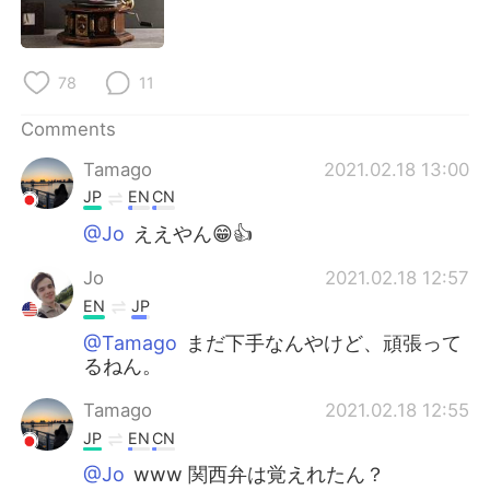
日本語
한국어
Русский
ไทย
78
11
Indonesia
Italiano
Comments
Tamago
2021.02.18 13:00
Türkçe
Tiếng Việt
JP
EN
CN
Português
@Jo
ええやん😁👍
Jo
2021.02.18 12:57
EN
JP
@Tamago
まだ下手なんやけど、頑張って
るねん。
Tamago
2021.02.18 12:55
JP
EN
CN
@Jo
www 関西弁は覚えれたん？