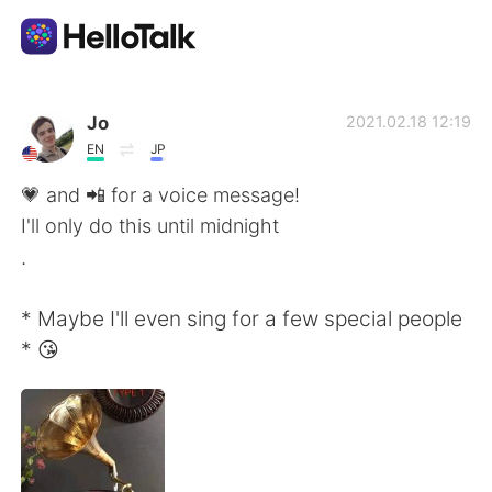
Language Exchange App
Jo
2021.02.18 12:19
EN
JP
AI Grammar Checker
💗 and 📲 for a voice message!
I'll only do this until midnight
English
.
* Maybe I'll even sing for a few special people
简体中文
繁體中文
* 😘
Español
العربية
Français
Deutsch