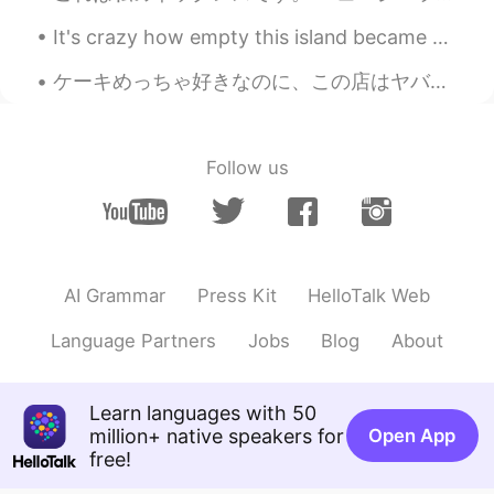
It's crazy how empty this island became due to the virus in the Philippines. I was here over a m...
ケーキめっちゃ好きなのに、この店はヤバすぎる！誰か僕と一緒にケーキを食べませんか？ 🎂 Even though I really like cake, this restaurant is ...
Follow us
AI Grammar
Press Kit
HelloTalk Web
Language Partners
Jobs
Blog
About
Learn languages with 50
million+ native speakers for
Open App
free!