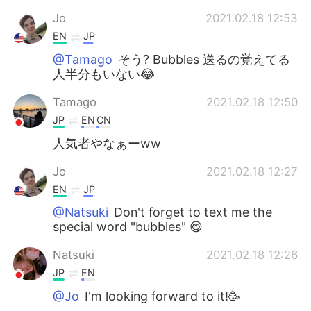
Jo
2021.02.18 12:53
EN
JP
@Tamago
そう? Bubbles 送るの覚えてる
人半分もいない😂
Tamago
2021.02.18 12:50
JP
EN
CN
人気者やなぁーww
Jo
2021.02.18 12:27
EN
JP
@Natsuki
Don't forget to text me the
special word "bubbles" 😋
Natsuki
2021.02.18 12:26
JP
EN
@Jo
I'm looking forward to it!🥳