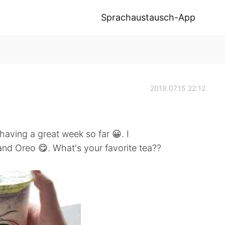
Sprachaustausch-App
2019.07.15 22:12
ng a great week so far 😀. I
d Oreo 😋. What's your favorite tea??