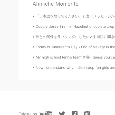
Ähnliche Momente
CN
EN
@Joey
Why are you still awake?
「日本語を教えてください」と言うメッセージがたくさん来るけど…私も日本語を勉強してますよ
Double dessert remix! Hazelnut chocolate crep
未来みらいMirai
CN
EN
彼との関係をラブソングにしたい♪ 中国語に聞き慣れるため、中国人の友達に毎日中国の曲を
@Joey
yeaaaaaaah
Today is Juneteenth Day ⭐End of slavery in the 
未来みらいMirai
My high school tennis team 🎾😁 I guess you can
CN
EN
Now i understand why Indian kpop fan girls are 
allspice tea Oooo that's so sweet a
mak
JP
NL
@Joey
u know im a good girl 😌
mak
Folge uns