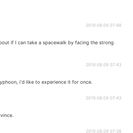
2019.08.09 07:48
bout if I can take a spacewalk by facing the strong
2019.08.09 07:43
yphoon, i'd like to experience it for once.
2019.08.09 07:43
ovince.
2019.08.09 07:38