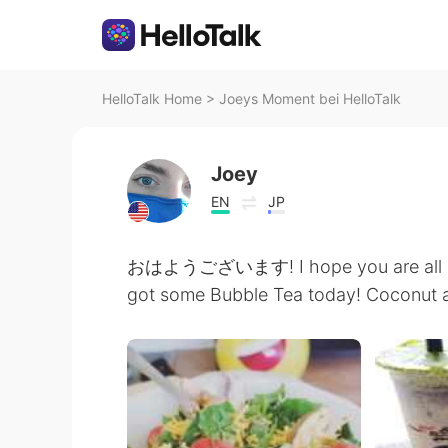
HelloTalk Home
>
Joeys Moment bei HelloTalk
Joey
EN
JP
おはようございます! I hope you are all havi
got some Bubble Tea today! Coconut an