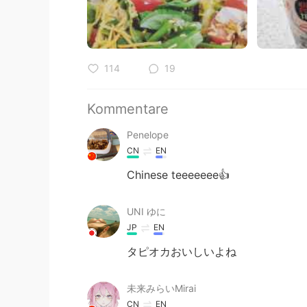
114
19
Kommentare
Penelope
CN
EN
Chinese teeeeeee👍
UNI ゆに
JP
EN
タピオカおいしいよね
未来みらいMirai
CN
EN