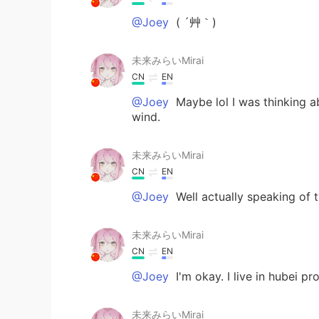
@Joey
( ´艸｀)
未来みらいMirai
CN
EN
@Joey
Maybe lol I was thinking a
wind.
未来みらいMirai
CN
EN
@Joey
Well actually speaking of t
未来みらいMirai
CN
EN
@Joey
I'm okay. I live in hubei pr
未来みらいMirai