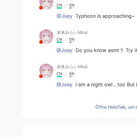
CN
EN
@Joey
Typhoon is approaching~
未来みらいMirai
CN
EN
@Joey
Do you know asmr？ Try 
未来みらいMirai
CN
EN
@Joey
I am a night owl，too But I 
未来みらいMirai
Öffne HelloTalk, um 
CN
EN
@Joey
Um, but you can't do this all
未来みらいMirai