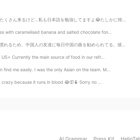
😂たしかに韓国人だから日本人だと勘違いされるのは理解できるけど…プローファイルに英語と韓国語だけを教えられ...
es with caramelised banana and salted chocolate fon...
2019.08.09 06:53
勧められてる。彼の音楽のセンスはいいから、毎回プレイリストに保存してる^ ^ いつも彼からの連絡を待つと音...
US⭐ Currently the main source of food in our refr...
2019.08.02 10:35
 find me easily. I was the only Asian on the team. M...
crazy because it runs in blood 😂🤦🤷 Sorry no ...
nd a little bit sour btw its' good for digestion
2019.07.25 10:34
2019.07.24 13:00
AI Grammar
Press Kit
HelloTa