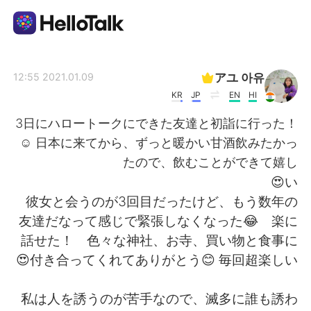
تطبيق تبادل اللغة
アユ 아유
2021.01.09 12:55
KR
JP
EN
HI
AI Grammar Checker
3日にハロートークにできた友達と初詣に行った！
☺ 日本に来てから、ずっと暖かい甘酒飲みたかっ
العربية
たので、飲むことができて嬉し
い😍
彼女と会うのが3回目だったけど、もう数年の
English
简体中文
友達だなって感じで緊張しなくなった😂 楽に
話せた！ 色々な神社、お寺、買い物と食事に
繁體中文
Español
付き合ってくれてありがとう😊 毎回超楽しい😍
Français
Deutsch
私は人を誘うのが苦手なので、滅多に誰も誘わ