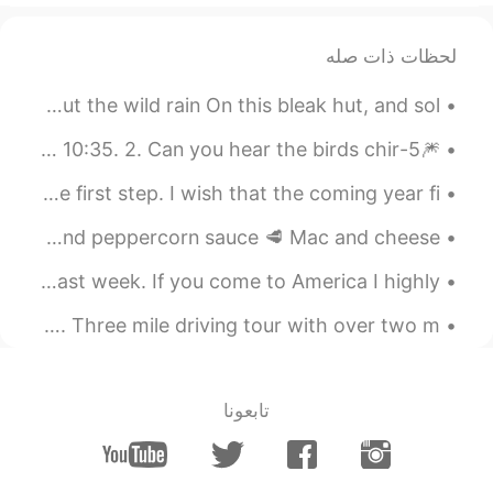
لحظات ذات صله
Rain by Edward Thomas. Rain, midnight rain, nothing but the wild rain On this bleak hut, and sol...
🎆5-Sentence Stories🎆 🎈Part 2 1. Good evening, it’s 10:35. 2. Can you hear the birds chir...
You don’t have to see the whole street, just take the first step. I wish that the coming year fi...
Berners Tavern 🇬🇧 Côte de boeuf with bearnaise, garlic and peppercorn sauce 🥩 Mac and cheese ...
I went to Yosemite National Park with my friends this past week. If you come to America I highly ...
Holiday Festival of Lights in Charleston, South Carolina. Three mile driving tour with over two m...
تابعونا