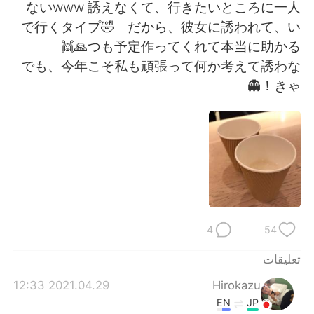
日本語
한국어
ないwww 誘えなくて、行きたいところに一人
で行くタイプ🤣 だから、彼女に誘われて、い
Русский
ไทย
つも予定作ってくれて本当に助かる🙏👯
でも、今年こそ私も頑張って何か考えて誘わな
Indonesia
Italiano
きゃ！👻
Türkçe
Tiếng Việt
Português
4
54
تعليقات
2021.04.29 12:33
Hirokazu
EN
JP