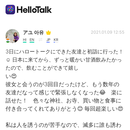
Sprachaustausch-App
アユ 아유
2021.01.09 12:55
HI
EN
JP
KR
AI Grammar Checker
3日にハロートークにできた友達と初詣に行った！
☺ 日本に来てから、ずっと暖かい甘酒飲みたかっ
Deutsch
たので、飲むことができて嬉し
い😍
彼女と会うのが3回目だったけど、もう数年の
English
简体中文
友達だなって感じで緊張しなくなった😂 楽に
話せた！ 色々な神社、お寺、買い物と食事に
繁體中文
Español
付き合ってくれてありがとう😊 毎回超楽しい😍
العربية
Français
私は人を誘うのが苦手なので、滅多に誰も誘わ