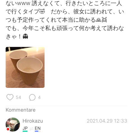
日本語
한국어
ないwww 誘えなくて、行きたいところに一人
で行くタイプ🤣 だから、彼女に誘われて、い
Русский
ไทย
つも予定作ってくれて本当に助かる🙏👯
でも、今年こそ私も頑張って何か考えて誘わな
Indonesia
Italiano
きゃ！👻
Türkçe
Tiếng Việt
Português
54
4
Kommentare
Hirokazu
2021.04.29 12:33
JP
EN