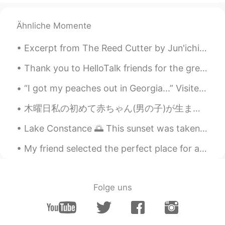
Ähnliche Momente
Excerpt from The Reed Cutter by Jun'ichirō Tanizaki. I had always thought the view would be like...
Thank you to HelloTalk friends for the green tomato pickled recipe. It’s delicious 😋 We grew dai...
“I got my peaches out in Georgia...” Visited Peach World today. 🍑🍑🍑 Georgia has been nicknamed ...
木曜日私の初めて赤ちゃん(男の子)が生まれました！父になりました！でも、今から早く寝なければならないので暇な時間が少ない。カリフォルニアと日本の時間帯はときどき便利じゃないだからHelloTal...
Lake Constance 🌅 This sunset was taken in Lindau, October 2016 🥺❤️ On the other side of this lak...
My friend selected the perfect place for a very delicious and satisfying meal. I never expected ...
Folge uns