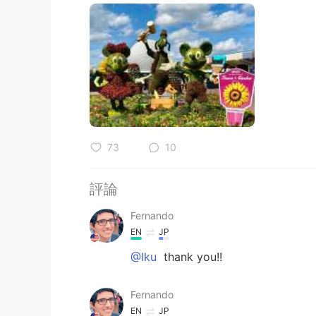
73
10
評論
Fernando
EN
JP
@Iku
thank you!!
Fernando
EN
JP