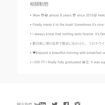
維持し、私たちのトピアリーの世話
相關動態
Wow 😳😂 almost 6 years 😎 since 2015😃 HelloT
Emi
JP
EN
Finally made it to the boat! Sometimes it's nice
That’s Epcot😭♥️
I always know that nothing lasts forever. It’s fair
数日前に僕の近所で散歩に出かけた。コロナウイルスによって駐車場全部閉鎖されたので海岸で誰
❤️Enjoyed a beautiful morning with breakfast on
I DID IT! I finally fully graduated 😁👏. It was 
關注我們