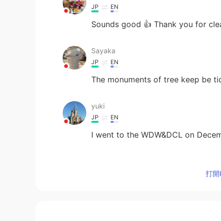
JP
EN
Sounds good 👍 Thank you for cleani
Sayaka
JP
EN
The monuments of tree keep be tidi
yuki
JP
EN
I went to the WDW&DCL on Decembe
shino
JP
EN
打開H
ディズニー
の
ワールドは今閉鎖され
に維持し、私たちのトピアリーの世
ディズニーワールドは今閉鎖されて