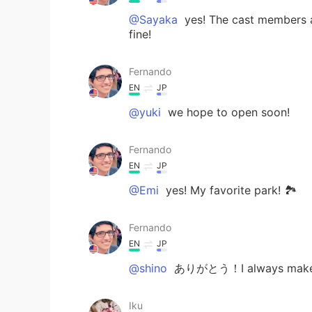
@Sayaka
yes! The cast members ar
fine!
Fernando
EN
JP
@yuki
we hope to open soon!
Fernando
EN
JP
@Emi
yes! My favorite park! 🏞️
Fernando
EN
JP
@shino
ありがとう！I always make t
Iku