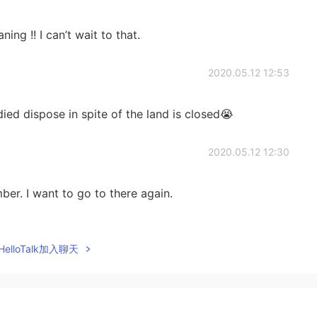
ng !! I can’t wait to that.
2020.05.12 12:53
ed dispose in spite of the land is closed😭
2020.05.12 12:30
r. I want to go to there again.
2020.05.12 12:27
elloTalk加入聊天
ていますが、一部のキャストメンバーは公園をきれい
話をしています!
いますが、一部のキャストメンバーは公園をきれいに