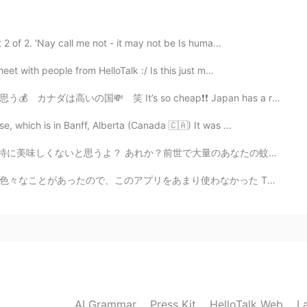
をしています!
 of 2. 'Nay call me not - it may not be Is huma...
2020.05.12 12:26
eet with people from HelloTalk :/ Is this just m...
It’s so cheap❗️❗️ Japan has a reputation of being a re...
, which is in Banff, Alberta (Canada 🇨🇦) It was ...
前世で大量のあなたの蚊の仲間たちをいなくさせて、僕に一発てか数千万発でも返してやろうって友達連れて僕狙っ...
このアプリをあまり使わなかった There was a lot going on the past wee...
AI Grammar
Press Kit
HelloTalk Web
L