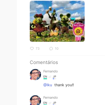
73
10
Comentários
Fernando
EN
JP
@Iku
thank you!!
Fernando
EN
JP