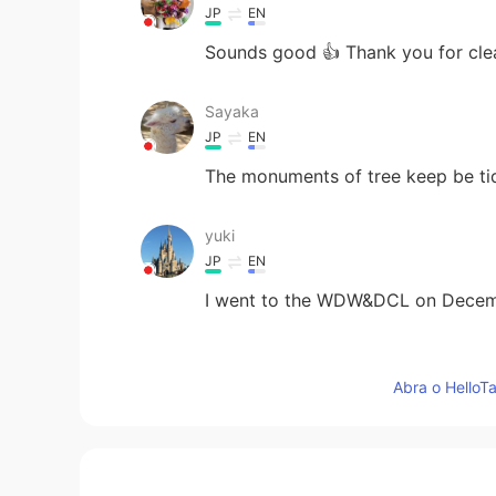
JP
EN
Sounds good 👍 Thank you for cleani
Sayaka
JP
EN
The monuments of tree keep be tidi
yuki
JP
EN
I went to the WDW&DCL on Decembe
shino
JP
EN
Abra o HelloTa
ディズニー
の
ワールドは今閉鎖され
に維持し、私たちのトピアリーの世
ディズニーワールドは今閉鎖されて