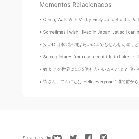
維持し、私たちのトピアリーの世話
Momentos Relacionados
Come, Walk With Me by Emily Jane Brontë. Part 2
Emi
JP
EN
Sometimes I wish I lived in Japan just so I can m
That’s Epcot😭♥️
安い❗️❗️ 日本の評判は高いの国でもぜんぜん違うと思う💰 カナダは高いの国💸 笑 
Some pictures from my recent trip to Lake Louise
蚊よ この世界には75億も人がいるんだよ？ 僕が特に美味しくないと思うよ？ あれか？
皆さん、こんにちは Hello everyone 1週間前から色々なことがあったので、
Siga-nos