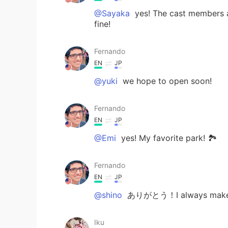
@Sayaka
yes! The cast members ar
fine!
Fernando
EN
JP
@yuki
we hope to open soon!
Fernando
EN
JP
@Emi
yes! My favorite park! 🏞️
Fernando
EN
JP
@shino
ありがとう！I always make t
Iku