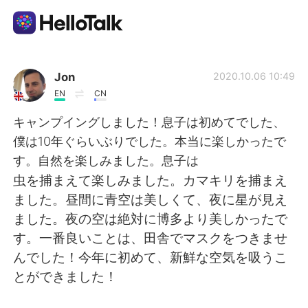
語言交換應用
Jon
2020.10.06 10:49
EN
CN
AI Grammar Checker
キャンプイングしました！息子は初めてでした、
僕は10年ぐらいぶりでした。本当に楽しかったで
繁體中文
す。自然を楽しみました。息子は
虫を捕まえて楽しみました。カマキリを捕まえ
ました。昼間に青空は美しくて、夜に星が見え
English
简体中文
ました。夜の空は絶対に博多より美しかったで
す。一番良いことは、田舎でマスクをつきませ
Español
العربية
んでした！今年に初めて、新鮮な空気を吸うこ
とができました！
Français
Deutsch