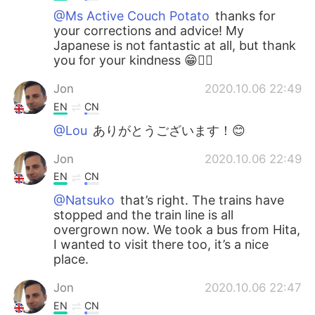
@Ms Active Couch Potato
thanks for
your corrections and advice! My
Japanese is not fantastic at all, but thank
you for your kindness 😁👍🏻
Jon
2020.10.06 22:49
EN
CN
@Lou
ありがとうございます！😊
Jon
2020.10.06 22:49
EN
CN
@Natsuko
that’s right. The trains have
stopped and the train line is all
overgrown now. We took a bus from Hita,
I wanted to visit there too, it’s a nice
place.
Jon
2020.10.06 22:47
EN
CN