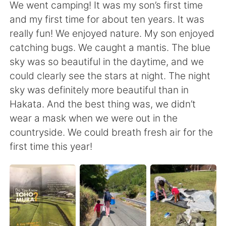
日本語
한국어
We went camping! It was my son’s first time
and my first time for about ten years. It was
Русский
ไทย
really fun! We enjoyed nature. My son enjoyed
catching bugs. We caught a mantis. The blue
Indonesia
Italiano
sky was so beautiful in the daytime, and we
could clearly see the stars at night. The night
Türkçe
Tiếng Việt
sky was definitely more beautiful than in
Hakata. And the best thing was, we didn’t
Português
wear a mask when we were out in the
countryside. We could breath fresh air for the
first time this year!