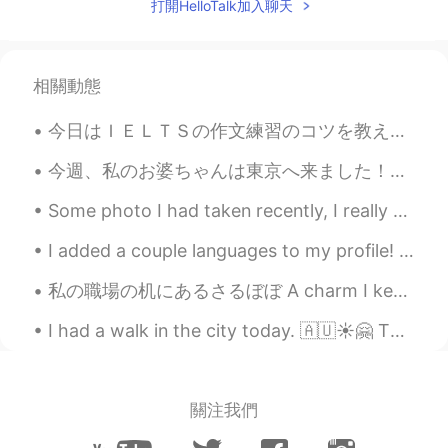
打開HelloTalk加入聊天
け
ませんでした！
Ms Active Couch Potato
2020.10.06 11:36
相關動態
JP
EN
息子は初めてでした、僕は10年ぐらい
今日はＩＥＬＴＳの作文練習のコツを教えます。📄 第一）問題をちゃんと読んで読み取ります 問題を分解して一つ一つの話題に対して答えを書きます。そこからエッセイをどう分ければいいかがわかるように...
ぶりでした。
今週、私のお婆ちゃんは東京へ来ました！花見をしたいです🌸 81歳です。。。とても元気ですねー！👵 でも、それで私たちはたくさんやっています。東京に観光です、笑😁 (私はもっとパンケーキ食べてい...
息子は初めてでした、僕は10年ぐらい
ぶりでした。
I would say either ぐらい
Some photo I had taken recently, I really enjoy photography but I’m still a beginner I have so mu...
ぶりorぶりぐらい both okay
I added a couple languages to my profile! I don’t know any Korean or Chinese, but I was thinkin...
一番良いことは、田舎でマスクをつ
き
ませんでした！
私の職場の机にあるさるぼぼ A charm I keep on my desk at work これを見ると「頑張ろう」な気分になる(笑) Whenever I see it I get th...
一番良いことは、田舎でマスクをつ
け
I had a walk in the city today. 🇦🇺☀️🤗 This is the city of Sydney. 🛥️ 🌁 I walked a lot, taking p...
ませんでした！
is ok but I would say 良
かったことは because you are talking
about your past.
關注我們
今年
に
初めて、新鮮な空気を吸うこと
ができました！