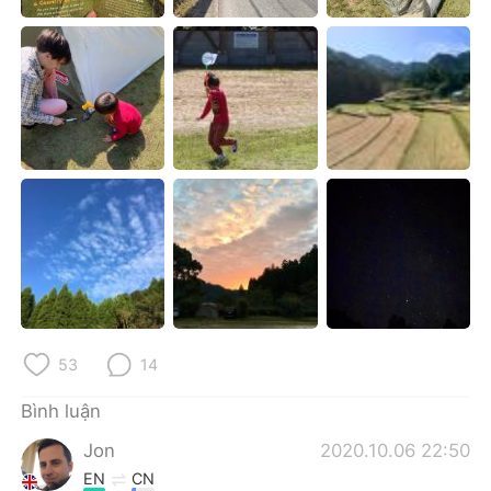
53
14
Bình luận
Jon
2020.10.06 22:50
EN
CN