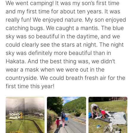
Deutsch
日本語
We went camping! It was my son’s first time
and my first time for about ten years. It was
한국어
Русский
really fun! We enjoyed nature. My son enjoyed
catching bugs. We caught a mantis. The blue
ไทย
Indonesia
sky was so beautiful in the daytime, and we
could clearly see the stars at night. The night
Italiano
Türkçe
sky was definitely more beautiful than in
Hakata. And the best thing was, we didn’t
Português
wear a mask when we were out in the
countryside. We could breath fresh air for the
first time this year!