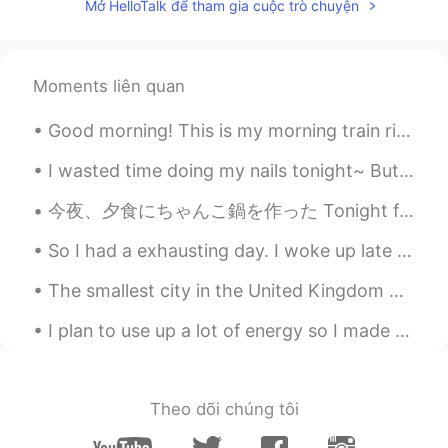
Mở HelloTalk để tham gia cuộc trò chuyện
け
ませんでした！
Ms Active Couch Potato
2020.10.06 11:36
Moments liên quan
JP
EN
息子は初めてでした、僕は10年ぐらい
Good morning! This is my morning train ride to the city every morning. Let's have a good one yea...
ぶりでした。
I wasted time doing my nails tonight~ But it’s really relaxing!! 💅🏻 Someday I’ll get better at it 😊
息子は初めてでした、僕は10年ぐらい
ぶりでした。
I would say either ぐらい
今夜、夕食にちゃんこ鍋を作った Tonight for dinner I made Chanko Hotpot 入れた肉はえび、鶏胸肉、そして手作り鶏団子 For the meats I pu...
ぶりorぶりぐらい both okay
So I had a exhausting day. I woke up late for work, drove fast and got to work on time but I loo...
一番良いことは、田舎でマスクをつ
き
ませんでした！
The smallest city in the United Kingdom 🇬🇧. Hope you like the photos; there’s quite a lot of hist...
一番良いことは、田舎でマスクをつ
け
I plan to use up a lot of energy so I made a good size breakfast. Here you see boiled sliced pota...
ませんでした！
is ok but I would say 良
かったことは because you are talking
about your past.
Theo dõi chúng tôi
今年
に
初めて、新鮮な空気を吸うこと
ができました！