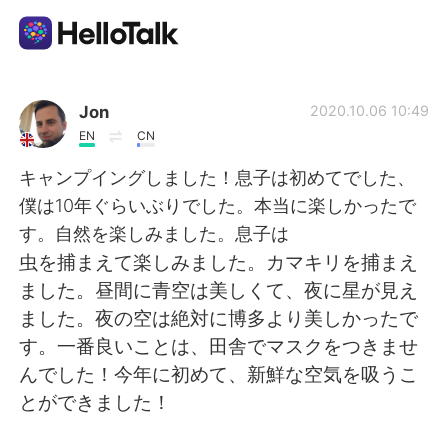
Ứng dụng trao đổi ngôn ngữ
Jon
2020.10.06 10:49
EN
CN
AI Grammar Checker
キャンプイングしました！息子は初めてでした、
僕は10年ぐらいぶりでした。本当に楽しかったで
Tiếng Việt
す。自然を楽しみました。息子は
虫を捕まえて楽しみました。カマキリを捕まえ
ました。昼間に青空は美しくて、夜に星が見え
English
简体中文
ました。夜の空は絶対に博多より美しかったで
す。一番良いことは、田舎でマスクをつきませ
繁體中文
Español
んでした！今年に初めて、新鮮な空気を吸うこ
とができました！
العربية
Français