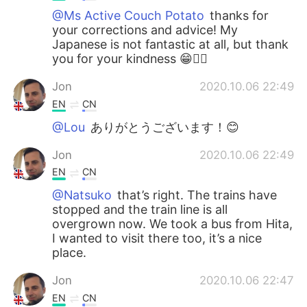
@Ms Active Couch Potato
thanks for
your corrections and advice! My
Japanese is not fantastic at all, but thank
you for your kindness 😁👍🏻
Jon
2020.10.06 22:49
EN
CN
@Lou
ありがとうございます！😊
Jon
2020.10.06 22:49
EN
CN
@Natsuko
that’s right. The trains have
stopped and the train line is all
overgrown now. We took a bus from Hita,
I wanted to visit there too, it’s a nice
place.
Jon
2020.10.06 22:47
EN
CN