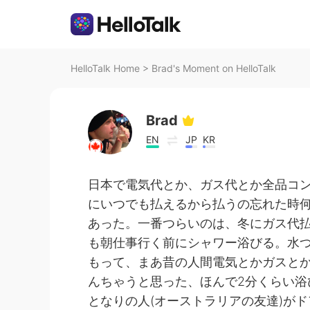
HelloTalk Home
>
Brad's Moment on HelloTalk
Brad
EN
JP
KR
日本で電気代とか、ガス代とか全品コ
にいつでも払えるから払うの忘れた時
あった。一番つらいのは、冬にガス代
も朝仕事行く前にシャワー浴びる。水
もって、まあ昔の人間電気とかガスと
んちゃうと思った、ほんで2分くらい浴
となりの人(オーストラリアの友達)が