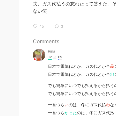
夫、ガス代払うの忘れたって答えた。そして"y
ない笑
45
3
Comments
Rina
JP
EN
日本で電気代とか、ガス代とか全
品
日本で電気代とか、ガス代とか全
部
でも簡単にいつでも払えるから払う
でも簡単にいつでも払えるから払う
一番つら
い
のは、冬にガス代払
わ
な
一番つら
かった
のは、冬にガス代払