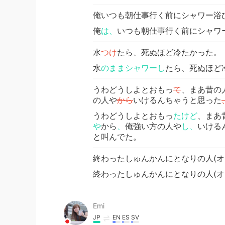
俺いつも朝仕事行く前にシャワー浴
俺
は、
いつも朝仕事行く前にシャワ
水
つけ
たら、死ぬほど冷たかった。
水
のままシャワーし
たら、死ぬほど
うわどうしよとおもっ
て
、まあ昔の
の人や
から
いけるんちゃうと思った
うわどうしよとおもっ
たけど
、まあ
や
から
、
俺強い方の人や
し、
いける
と叫んでた。
終わったしゅんかんにとなりの人(オ
終わったしゅんかんにとなりの人(オ
Emi
JP
EN
ES
SV