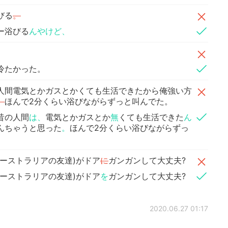
びる
。
ー浴びる
んやけど、
冷たかった。
人間電気とかガスとかくても生活できたから俺強い方
、
ほんで2分くらい浴びながらずっと叫んでた。
昔の人間
は、
電気とかガスとか
無
くても生活できた
ん
んちゃうと思った
。
ほんで2分くらい浴びながらずっ
ーストラリアの友達)がドア
に
ガンガンして大丈夫?
ーストラリアの友達)がドア
を
ガンガンして大丈夫?
2020.06.27 01:17