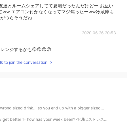
友達とルームシェアしてて夏場だったんだけどー お互い
ww エアコン付かなくなってマジ焦ったーww冷蔵庫も
方がつらそうだね
2020.06.26 20:53
レンジするかも😜😜😜😜
k to join the conversation
ong sized drink... so you end up with a bigger sized...
n only get better ✨ how has your week been? 今週はストレス...