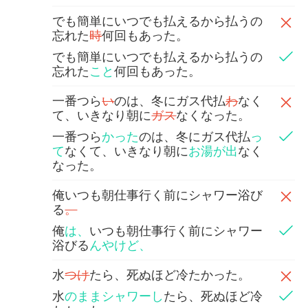
でも簡単にいつでも払えるから払うの
忘れた
時
何回もあった。
でも簡単にいつでも払えるから払うの
忘れた
こと
何回もあった。
一番つら
い
のは、冬にガス代払
わ
なく
て、いきなり朝に
ガス
なくなった。
一番つら
かった
のは、冬にガス代払
っ
て
なくて、いきなり朝に
お湯が出
なく
なった。
俺いつも朝仕事行く前にシャワー浴び
る
。
俺
は、
いつも朝仕事行く前にシャワー
浴びる
んやけど、
水
つけ
たら、死ぬほど冷たかった。
水
のままシャワーし
たら、死ぬほど冷