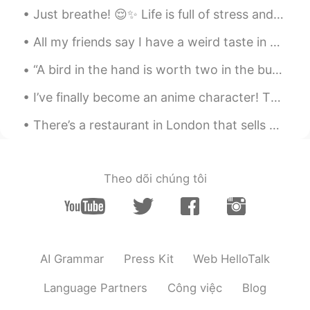
Emi
2020.06.27 01:17
Just breathe! 😌✨ Life is full of stress and worries.😣😥 Have some time for yourself to relax, re...
JP
EN
ES
SV
All my friends say I have a weird taste in clothes .. Until I finished school / university I us...
あはは わたし逆ならあったwその時友達と
ルームシェアしてて夏場だったんだけどー
“A bird in the hand is worth two in the bush” Meaning: What we already have is more valuable tha...
お互い払ったと思っていたらはらってなく
てww エアコン付かなくなってマジ焦った
I’ve finally become an anime character! This is a new design I made for the 1 year anniversary of...
ーww冷蔵庫もつかえなーいw 良い思い出
😁 冬の方がつらそうだね
There’s a restaurant in London that sells my favourite chicken wings on earth. I’m craving them s...
Jun じゅん
2020.06.26 20:53
JP
EN
Theo dõi chúng tôi
hahahaha絶対に辛いけど、私もチャレン
ジするかも😜😜😜😜
AI Grammar
Press Kit
Web HelloTalk
Language Partners
Công việc
Blog