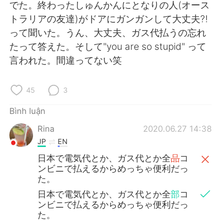
Deutsch
日本語
でた。終わったしゅんかんにとなりの人(オース
トラリアの友達)がドアにガンガンして大丈夫?!
한국어
Русский
って聞いた。うん、大丈夫、ガス代払うの忘れ
たって答えた。そして"you are so stupid" って
ไทย
Indonesia
言われた。間違ってない笑
Italiano
Türkçe
45
3
Português
Bình luận
Rina
2020.06.27 14:38
JP
EN
日本で電気代とか、ガス代とか全
品
コ
ンビニで払えるからめっちゃ便利だっ
た。
日本で電気代とか、ガス代とか全
部
コ
ンビニで払えるからめっちゃ便利だっ
た。