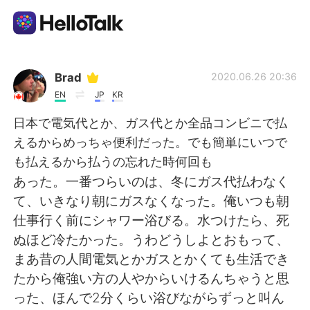
Ứng dụng trao đổi ngôn ngữ
Brad
2020.06.26 20:36
EN
JP
KR
AI Grammar Checker
日本で電気代とか、ガス代とか全品コンビニで払
えるからめっちゃ便利だった。でも簡単にいつで
Tiếng Việt
も払えるから払うの忘れた時何回も
あった。一番つらいのは、冬にガス代払わなく
て、いきなり朝にガスなくなった。俺いつも朝
English
简体中文
仕事行く前にシャワー浴びる。水つけたら、死
ぬほど冷たかった。うわどうしよとおもって、
繁體中文
Español
まあ昔の人間電気とかガスとかくても生活でき
たから俺強い方の人やからいけるんちゃうと思
العربية
Français
った、ほんで2分くらい浴びながらずっと叫ん