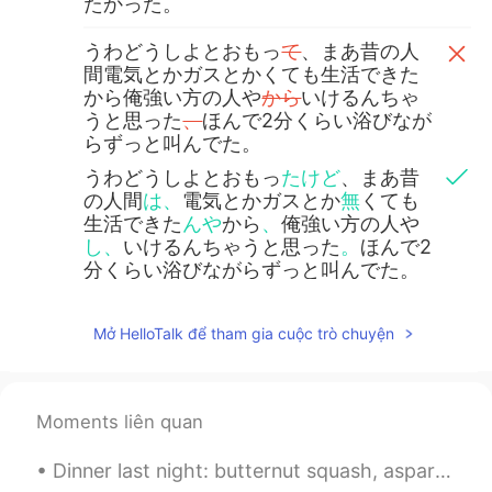
たかった。
うわどうしよとおもっ
て
、まあ昔の人
間電気とかガスとかくても生活できた
から俺強い方の人や
から
いけるんちゃ
うと思った
、
ほんで2分くらい浴びなが
らずっと叫んでた。
うわどうしよとおもっ
たけど
、まあ昔
の人間
は、
電気とかガスとか
無
くても
生活できた
んや
から
、
俺強い方の人や
し、
いけるんちゃうと思った
。
ほんで2
分くらい浴びながらずっと叫んでた。
終わったしゅんかんにとなりの人(オー
Mở HelloTalk để tham gia cuộc trò chuyện
ストラリアの友達)がドア
に
ガンガンし
て大丈夫?
終わったしゅんかんにとなりの人(オー
ストラリアの友達)がドア
を
ガンガンし
Moments liên quan
て大丈夫?
Dinner last night: butternut squash, asparagus, mushrooms, onions & sausage sauteed in Harissa (s...