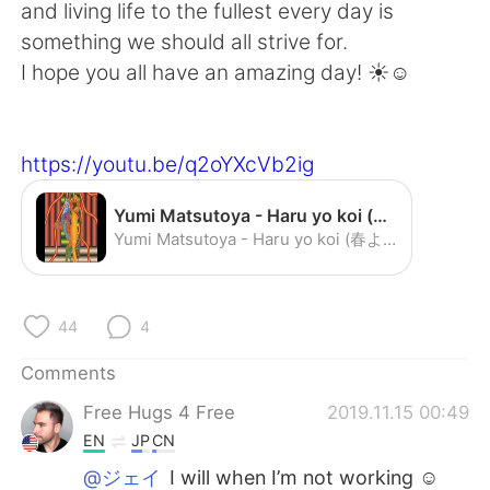
日本語
한국어
and living life to the fullest every day is
something we should all strive for.
Русский
ไทย
I hope you all have an amazing day! ☀️☺️
Indonesia
Italiano
https://youtu.be/q2oYXcVb2ig
Türkçe
Tiếng Việt
Yumi Matsutoya - Haru yo koi (春よ，来い) - YouTube
Português
Yumi Matsutoya - Haru yo koi (春よ，来い)
44
4
Comments
Free Hugs 4 Free
2019.11.15 00:49
EN
JP
CN
@ジェイ
I will when I’m not working ☺️