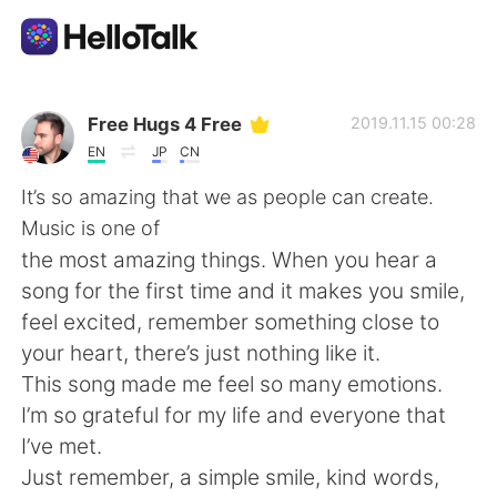
Language Exchange App
Free Hugs 4 Free
2019.11.15 00:28
EN
JP
CN
AI Grammar Checker
It’s so amazing that we as people can create.
Music is one of
English
the most amazing things. When you hear a
song for the first time and it makes you smile,
feel excited, remember something close to
简体中文
繁體中文
your heart, there’s just nothing like it.
This song made me feel so many emotions.
Español
العربية
I’m so grateful for my life and everyone that
I’ve met.
Français
Deutsch
Just remember, a simple smile, kind words,