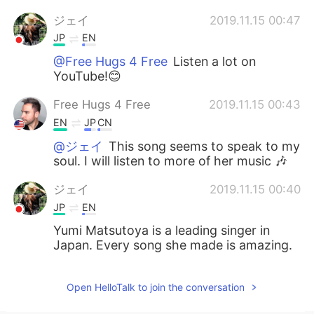
ジェイ
2019.11.15 00:47
JP
EN
@Free Hugs 4 Free
Listen a lot on
YouTube!😊
Free Hugs 4 Free
2019.11.15 00:43
EN
JP
CN
@ジェイ
This song seems to speak to my
soul. I will listen to more of her music 🎶
ジェイ
2019.11.15 00:40
JP
EN
Yumi Matsutoya is a leading singer in
Japan. Every song she made is amazing.
Open HelloTalk to join the conversation