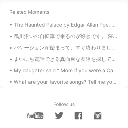
Related Moments
The Haunted Palace by Edgar Allan Poe. Part 2 of 3. Wanderers in that happy valley Through tw...
鴨川沿いの自転車で乗るのが好きです。 深夜と朝は穏やかです。 多くの異なる鳥がいます。 また、世界中からの多くの異なる人々がいます。 今年京都では、かつてないほど観光客が増えました。 私はここに...
バケーションが始まって、すぐ終わりました。悲しいです！！戻りたい😭😭🥲 私の国は２つの島です。トリニダード・トバゴと言う国です。私はトリニダードに住んでいる、だけどトバゴが1番好きです。すごい...
まいにち電話できる真面目な友達を探しています。 日々英語と日本語で話してたちかわります。 理由は日本に働きたいので5日12月に日本語能力試験を受ける予定です。そして本当に勉強したいです。 私たち...
My daughter said “ Mom if you were a Care Bear you would be Share Bear 🐻 🍭💜“ Have you heard of t...
What are your favorite songs? Tell me your recommendations! 好きな曲はなんですか? Here are some songs I'...
Follow us