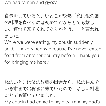
Deutsch
日本語
We had ramen and gyoza.
한국어
ไทย
食事をしていると、いとこが突然「私は他の国
の料理を食べるのは初めてだからとても嬉し
Indonesia
Italiano
い。連れて来てくれてありがとう。」と言われ
ました。
Türkçe
Tiếng Việt
While we were eating, my cousin suddenly
said, "I'm very happy because I've never eaten
Português
food from another country before. Thank you
for bringing me here.”
私のいとこは父の故郷の田舎から、私の住んで
いる市まで出稼ぎに来ていたので、珍しい料理
にとても驚いていました。
My cousin had come to my city from my dad’s