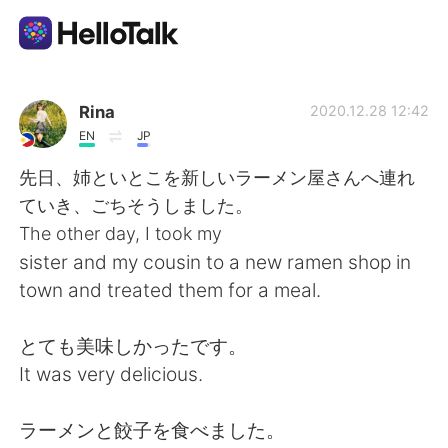
Приложение для Языкового Обмена
Rina
2020.12.28 12:42
EN
JP
AI Grammar Checker
先日、姉といとこを新しいラーメン屋さんへ連れ
ていき、ごちそうしました。
Русский
The other day, I took my
sister and my cousin to a new ramen shop in
town and treated them for a meal.
English
简体中文
とても美味しかったです。
繁體中文
Español
It was very delicious.
العربية
Français
ラーメンと餃子を食べました。