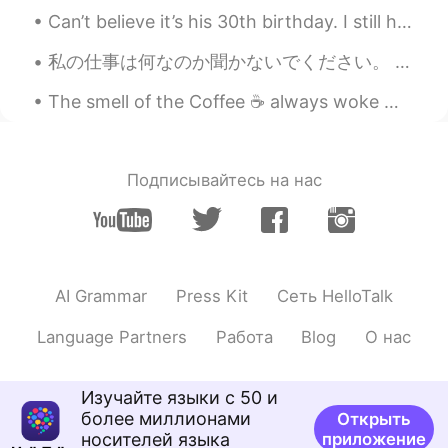
Rina
2020.12.28 13:25
Can’t believe it’s his 30th birthday. I still have 12 days to go until mine… buuuut, I will say f...
EN
JP
私の仕事は何なのか聞かないでください。 19歳で印象的な仕事をしている人は誰もいません。 Please don't ask me what my job is. Nobody has an im...
@MASA
はい！その通りです！
The smell of the Coffee ☕ always woke me up.. 😌But I feel like a need two cups today lol! Cheers xD
ケイイチ
2020.12.28 13:19
JP
EN
What is the name of this ramen?
Подписывайтесь на нас
Atsuro
2020.12.28 13:01
JP
EN
For someone who firstly tries to eat
another country food, Japanese food is
AI Grammar
Press Kit
Сеть HelloTalk
the best😁✨👍
Language Partners
Работа
Blog
О нас
takayuki
2020.12.28 12:58
JP
EN
Изучайте языки с 50 и
You are very kind😉😉
более миллионами
Открыть
носителей языка
приложение
MASA
2020.12.28 12:51