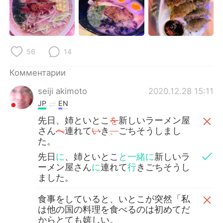
56
14
Комментарии
seiji akimoto
2020.12.28 15:11
JP
EN
先日、姉といとこ
を
新しいラーメン屋
さん
へ
連れて
い
き
、
ごちそうしまし
た。
先日
に
、姉といとこ
と一緒に
新しいラ
ーメン屋さん
に
連れて
行
きごちそうし
ました。
食事をしていると、いとこが突然「私
は他の国の料理を食べるのは初めてだ
からとても嬉しい。