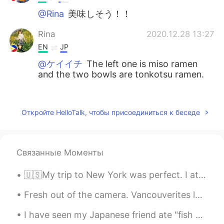
@Rina
美味しそう！！
Rina
2020.12.28 13:27
EN
JP
@ケイイチ
The left one is miso ramen
and the two bowls are tonkotsu ramen.
Rina
2020.12.28 13:26
EN
JP
Откройте HelloTalk, чтобы присоединиться к беседе
@Atsuro
I love Japanese food but as a
Filipino, I will always look for Filipino food
wherever I go. 😊
Связанные Моменты
Rina
2020.12.28 13:26
🇺🇸My trip to New York was perfect. I ate delicious sushi the first night. The next day we barbecu...
EN
JP
Fresh out of the camera. Vancouverites long for the summer so much! After having so many cloudy a...
@takayuki
thank you! I actually didn’t
know it was his first time until he told me.
I have seen my Japanese friend ate "fish sausage " , what is it called in Japanese??🤔🇯🇵 I want to...