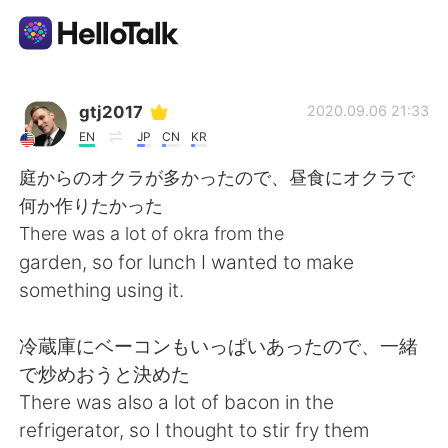
Language Exchange App
gtj2017
2020.09.06 21:33
EN
JP
CN
KR
AI Grammar Checker
庭からのオクラが多かったので、昼食にオクラで
何か作りたかった
English
There was a lot of okra from the
garden, so for lunch I wanted to make
something using it.
简体中文
繁體中文
冷蔵庫にベーコンもいっぱいあったので、一緒
Español
العربية
で炒めおうと決めた
There was also a lot of bacon in the
Français
Deutsch
refrigerator, so I thought to stir fry them