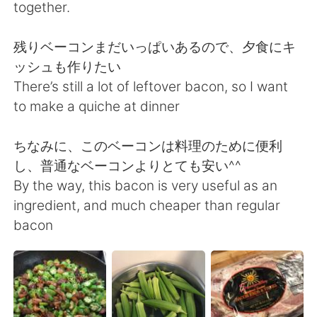
日本語
한국어
together.
Русский
ไทย
残りベーコンまだいっぱいあるので、夕食にキ
ッシュも作りたい
Indonesia
Italiano
There’s still a lot of leftover bacon, so I want
to make a quiche at dinner
Türkçe
Tiếng Việt
ちなみに、このベーコンは料理のために便利
Português
し、普通なベーコンよりとても安い^^
By the way, this bacon is very useful as an
ingredient, and much cheaper than regular
bacon