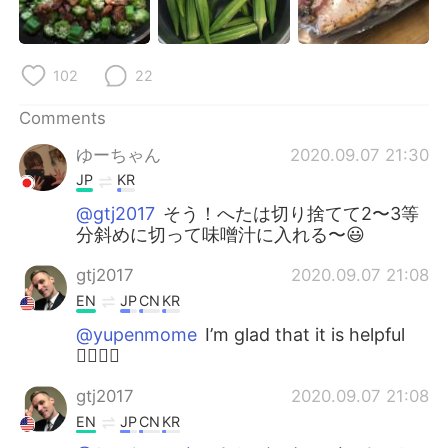
102
22
Comments
ゆーちゃん
2020.09.07 21:30
JP
KR
@gtj2017
そう！へたは切り捨てて2〜3等
分斜めに切って味噌汁に入れる〜😃
gtj2017
2020.09.07 21:08
EN
JP
CN
KR
@yupenmome
I’m glad that it is helpful
👍🏻👍🏻
gtj2017
2020.09.07 21:08
EN
JP
CN
KR