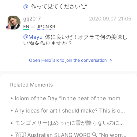
@
作って見てください^_^
gtj2017
2020.09.07 21:05
EN
JP
CN
KR
@Mayu
体に良いだ！オクラで何の美味し
い物を作りますか？
gtj2017
2020.09.07 21:04
Open HelloTalk to join the conversation
EN
JP
CN
KR
@ゆーちゃん
味噌汁にも入れる！？美味し
そう〜〜
Related Moments
gtj2017
2020.09.07 21:03
Idiom of the Day “In the heat of the moment” Sometimes people let their emotions get the best o...
EN
JP
CN
KR
@Miki DMKFL
訂正をありがとう！
Any ideas for art I should make? This is one of my drawings I made a week ago ^^ Do you like draw...
モンゴメリーはめったに雪が降らないのに極渦のせいで今細雪が降っています。❄️🌨仕事行きたくない〜 一日中はベドで猫ちゃんと遊んで、コーヒーを飲みたい！ 雪が降ってる時、厚い毛皮がある動物の以外は...
yupenmome
2020.09.07 05:04
JP
EN
🇦🇺 Australian SLANG WORD 🔍 “No worries” = no problem, I’m happy to do that 😎 🧑 Thanks for helpin...