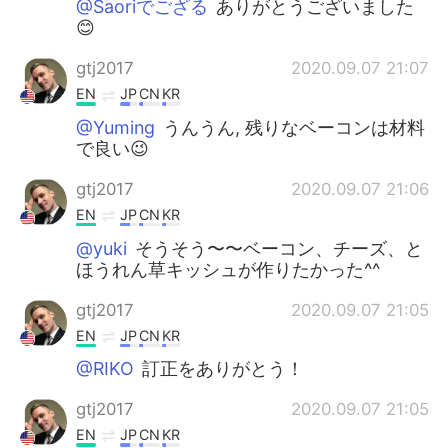
@Saoriでござる
ありがとうございました
😊
gtj2017
2020.09.07 21:07
EN
JP
CN
KR
@Yuming
うんうん, 残りなベーコンは材料
で良い😉
gtj2017
2020.09.07 21:06
EN
JP
CN
KR
@yuki
そうそう〜〜ベーコン、チーズ、と
ほうれん草キッシュが作りたかった^^
gtj2017
2020.09.07 21:05
EN
JP
CN
KR
@RIKO
訂正をありがとう！
gtj2017
2020.09.07 21:05
EN
JP
CN
KR