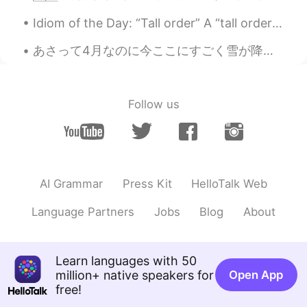
Your post is wrote in both Japanese and
Idiom of the Day: “Tall order” A “tall order” is an expression Americans use to say that a task ...
English, so it help me study English.
Thank you.
あさって4月なのに今ここにすごく雪が降って積もってます🌨️🌨️🌨️ 私の「そろそろ冬の服をしまってもいいかなぁ」という考え方は甘かったですね😆 こういうときにぴったりのイタリア語のことわざが...
Saoriでござる
2020.09.07 00:03
JP
EN
FR
DE
Follow us
美味しそう！息子さんも幸せですね☺️ 料理
上手なパパで😋
ゆーちゃん
2020.09.06 22:10
JP
KR
AI Grammar
Press Kit
HelloTalk Web
@yuki
美味しいですよね😋それと豚バラで
巻いて甘辛くたいたりもします！お弁当の
Language Partners
Jobs
Blog
About
おかずにも使えて便利です✨
Yuming
2020.09.06 21:51
Learn languages with 50
JP
EN
million+ native speakers for
Open App
ベーコンの「切り落とし」ですね😊 お得で
free!
すよね🎵