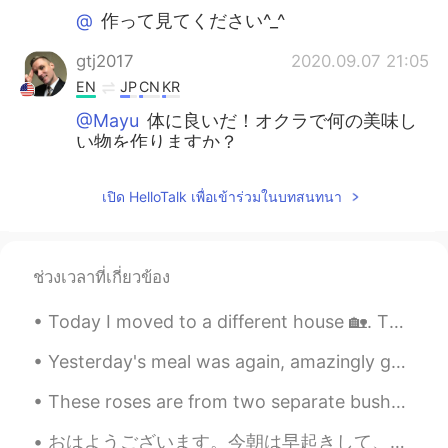
@
作って見てください^_^
gtj2017
2020.09.07 21:05
EN
JP
CN
KR
@Mayu
体に良いだ！オクラで何の美味し
い物を作りますか？
gtj2017
2020.09.07 21:04
เปิด HelloTalk เพื่อเข้าร่วมในบทสนทนา
EN
JP
CN
KR
@ゆーちゃん
味噌汁にも入れる！？美味し
そう〜〜
ช่วงเวลาที่เกี่ยวข้อง
gtj2017
2020.09.07 21:03
Today I moved to a different house 🏡. Then I went to fill my car 🚙 with gas and I left both my ca...
EN
JP
CN
KR
@Miki DMKFL
訂正をありがとう！
Yesterday's meal was again, amazingly good. I strongly believe that eating well definitely will h...
These roses are from two separate bushes. 🌸 I was surprised to see how different in size and col...
yupenmome
2020.09.07 05:04
JP
EN
おはようございます。今朝は早起きして、家で2時間くらい運動をして、これかzoomで会議をします。💕日本語は複雑ですね。漢字、平仮名、カタカナ、区読み、音読み、敬語など、独学している私にとてはとて...