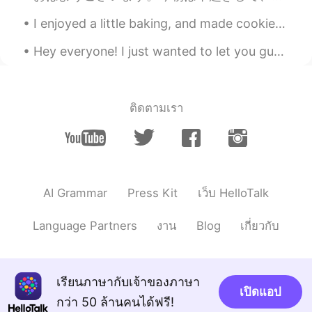
Your post is wrote in both Japanese and
I enjoyed a little baking, and made cookies! They are called thumbprint cookies, and are a type o...
English, so it help me study English.
Thank you.
Hey everyone! I just wanted to let you guys know that there’s a hurricane coming towards where I ...
Saoriでござる
2020.09.07 00:03
JP
EN
FR
DE
美味しそう！息子さんも幸せですね☺️ 料理
ติดตามเรา
上手なパパで😋
ゆーちゃん
2020.09.06 22:10
JP
KR
@yuki
美味しいですよね😋それと豚バラで
AI Grammar
Press Kit
เว็บ HelloTalk
巻いて甘辛くたいたりもします！お弁当の
おかずにも使えて便利です✨
Language Partners
งาน
Blog
เกี่ยวกับ
Yuming
2020.09.06 21:51
JP
EN
เรียนภาษากับเจ้าของภาษา
ベーコンの「切り落とし」ですね😊 お得で
เปิดแอป
กว่า 50 ล้านคนได้ฟรี!
すよね🎵