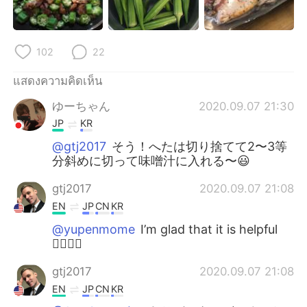
102
22
แสดงความคิดเห็น
ゆーちゃん
2020.09.07 21:30
JP
KR
@gtj2017
そう！へたは切り捨てて2〜3等
分斜めに切って味噌汁に入れる〜😃
gtj2017
2020.09.07 21:08
EN
JP
CN
KR
@yupenmome
I’m glad that it is helpful
👍🏻👍🏻
gtj2017
2020.09.07 21:08
EN
JP
CN
KR