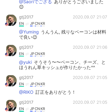
@Saoriでござる
ありがとうございました
😊
gtj2017
2020.09.07 21:07
EN
JP
CN
KR
@Yuming
うんうん, 残りなベーコンは材料
で良い😉
gtj2017
2020.09.07 21:06
EN
JP
CN
KR
@yuki
そうそう〜〜ベーコン、チーズ、と
ほうれん草キッシュが作りたかった^^
gtj2017
2020.09.07 21:05
EN
JP
CN
KR
@RIKO
訂正をありがとう！
gtj2017
2020.09.07 21:05
EN
JP
CN
KR