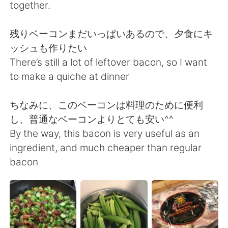
Deutsch
日本語
together.
한국어
Русский
残りベーコンまだいっぱいあるので、夕食にキ
ッシュも作りたい
Indonesia
Italiano
There’s still a lot of leftover bacon, so I want
to make a quiche at dinner
Türkçe
Tiếng Việt
ちなみに、このベーコンは料理のために便利
Português
し、普通なベーコンよりとても安い^^
By the way, this bacon is very useful as an
ingredient, and much cheaper than regular
bacon