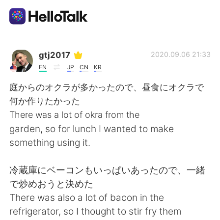
แอปแลกเปลี่ยนทางภาษา
gtj2017
2020.09.06 21:33
EN
JP
CN
KR
AI Grammar Checker
庭からのオクラが多かったので、昼食にオクラで
何か作りたかった
ไทย
There was a lot of okra from the
garden, so for lunch I wanted to make
something using it.
English
简体中文
冷蔵庫にベーコンもいっぱいあったので、一緒
繁體中文
Español
で炒めおうと決めた
There was also a lot of bacon in the
العربية
Français
refrigerator, so I thought to stir fry them