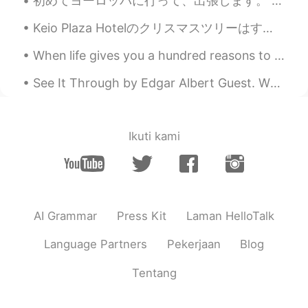
初めてヨーロッパに行って、出張します。 台湾で働くときは、海外出張を全然想像しませんでした！ そして、日本で仕事をやって、上司からの頼みをもらって、三週間の出張をしています。 それはいい経験で、...
Keio Plaza Hotelのクリスマスツリーはすごくおしゃれですね！😆🎄✨ The Christmas tree at the Keio Plaza Hotel is super sty...
When life gives you a hundred reasons to break down and cry, show life that you have a million re...
See It Through by Edgar Albert Guest. When you're up against a trouble, Meet it squarely, face ...
Ikuti kami
AI Grammar
Press Kit
Laman HelloTalk
Language Partners
Pekerjaan
Blog
Tentang