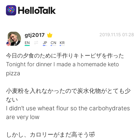
Aplikasi Pertukaran Bahasa
gtj2017
2019.11.15 01:28
EN
JP
CN
KR
AI Grammar Checker
今日の夕食のために手作りキトーピザを作った
Tonight for dinner I made a homemade keto
Indonesia
pizza
小麦粉を入れなかったので炭水化物がとても少
English
简体中文
ない
I didn’t use wheat flour so the carbohydrates
繁體中文
Español
are very low
العربية
Français
しかし、カロリーがまだ高そう🤣