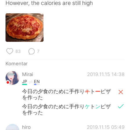
Deutsch
日本語
However, the calories are still high
한국어
Русский
ไทย
Italiano
Türkçe
Tiếng Việt
83
7
Português
Komentar
Mirai
2019.11.15 14:38
JP
EN
今日の夕食のために手作り
キ
ト
ー
ピザ
を作った
今日の夕食のために手作り
ケ
ト
ン
ピザ
を作った
hiro
2019.11.15 05:49