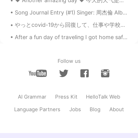
❤️ Another amazing day ❤️ 今天的天气是阴天但是过得还不错！ 去了一个墨西哥餐馆 非常好吃！ 好久前朋友推荐了 "Mole 酱“ 今天我终于机会尝尝， 很好吃啊！！ ...
Song Journal Entry (#1) Singer: 周杰倫 Album: 我很忙 Song: 我不配 (2007) Note: I recently decided to start...
やっとcovid-19から回復して、仕事や学校の生活に戻った。 We finally recovered from Covid-19 and can return to our work and...
After a fun day of traveling I got home safely ! 安全回家了！！ I saw some mountains, saw a train leav...
Follow us
AI Grammar
Press Kit
HelloTalk Web
Language Partners
Jobs
Blog
About