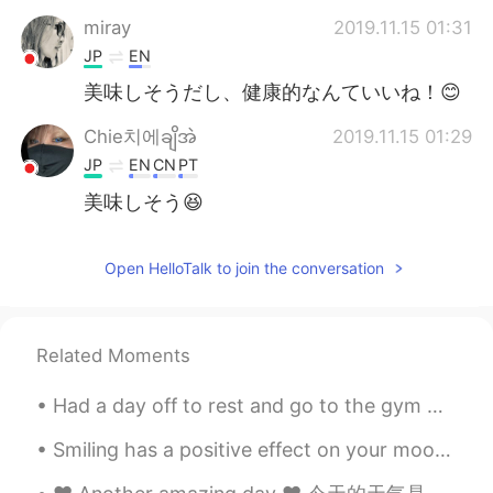
miray
2019.11.15 01:31
JP
EN
美味しそうだし、健康的なんていいね！😊
Chie치에ချိအဲ
2019.11.15 01:29
JP
EN
CN
PT
美味しそう😆
Open HelloTalk to join the conversation
Related Moments
Had a day off to rest and go to the gym 🏋🏻‍♀️ After I ate dinner and went shopping 🛍 Now I’m w...
Smiling has a positive effect on your mood and your energy levels. The act of smiling can improve...