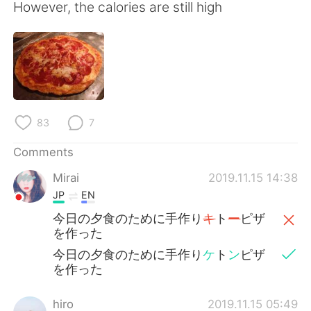
日本語
한국어
However, the calories are still high
Русский
ไทย
Indonesia
Italiano
Türkçe
Tiếng Việt
83
7
Português
Comments
Mirai
2019.11.15 14:38
JP
EN
今日の夕食のために手作り
キ
ト
ー
ピザ
を作った
今日の夕食のために手作り
ケ
ト
ン
ピザ
を作った
hiro
2019.11.15 05:49