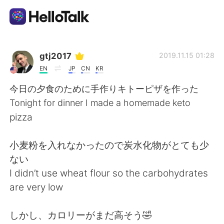
Language Exchange App
gtj2017
2019.11.15 01:28
EN
JP
CN
KR
AI Grammar Checker
今日の夕食のために手作りキトーピザを作った
Tonight for dinner I made a homemade keto
English
pizza
小麦粉を入れなかったので炭水化物がとても少
简体中文
繁體中文
ない
I didn’t use wheat flour so the carbohydrates
Español
العربية
are very low
Français
Deutsch
しかし、カロリーがまだ高そう🤣