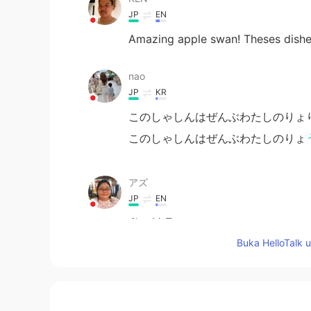
JP
EN
Amazing apple swan! Theses dishes
nao
JP
KR
このしゃしんはぜんぶわたしのりょ
このしゃしんはぜんぶわたしのりょ
アズ
JP
EN
私は料理
じん
です！
Buka HelloTalk 
私は料理
人
です！
一番好き
い
な仕事は寿司を
巣繰りま
一番好きな仕事は寿司を
つくること