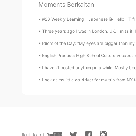
Moments Berkaitan
でも前のレストランはいっぱいsexual h
でも前のレストランはいっぱいsexual h
#23 Weekly Learning - Japanese 📝 Hello HT fri
このしゃしんはぜんぶわたしのりょ
Three years ago I was in London, UK. I miss it! 
このしゃしんはぜんぶわたしのりょ
Idiom of the Day: “My eyes are bigger than my
English Practice: High School Culture Vocabula
HIRO
JP
EN
I haven't posted anything in a while. Mostly be
You are great chef!!🌟🌟🌟
Look at my little co-driver for my trip from NY t
HIRO
JP
EN
私は料理
じ
んです！
私は料理
人(りょうりに
ん
)
です！
一番好き
いな
仕事は寿司を
巣繰りま
Ikuti kami