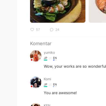
57
24
Komentar
yumiko
JP
EN
Wow, your works are so wonderful
Komi
JP
EN
You are awesome!
KEN