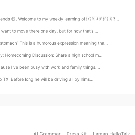
arrassment(日本
ほて
なんですか?
arrassment(日本
語で
なんですか?
ends 😄, Welcome to my weekly learning of 🇰🇷🇯🇵🇷🇺 ❓...
りです！
I want to move there one day, but for now that’s ...
う
りです！
 stomach” This is a humorous expression meaning tha...
ry: Homecoming Discussion: Share a high school m...
2019.07.25 15:16
cause I've been busy with work and family things....
o TX. Before long he will be driving all by hims...
2019.07.25 15:15
した。
AI Grammar
Press Kit
Laman HelloTalk