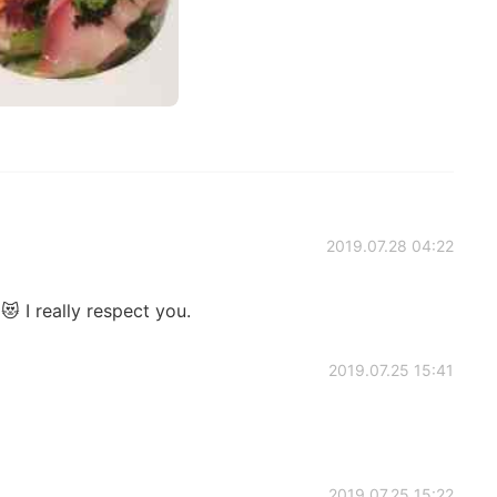
2019.07.28 04:22
 I really respect you.
2019.07.25 15:41
2019.07.25 15:22