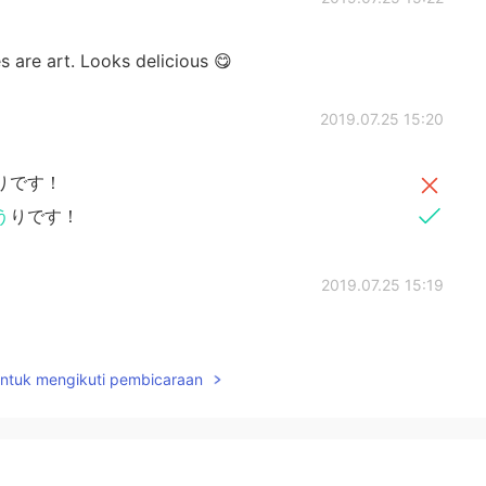
 are art. Looks delicious 😋
2019.07.25 15:20
りです！
う
りです！
2019.07.25 15:19
untuk mengikuti pembicaraan
した
。
です
。