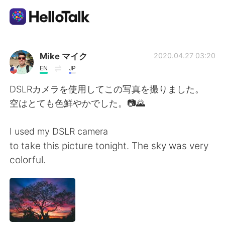
Приложение для Языкового Обмена
Mike マイク
2020.04.27 03:20
EN
JP
AI Grammar Checker
DSLRカメラを使用してこの写真を撮りました。
空はとても色鮮やかでした。📷🌄
Русский
I used my DSLR camera
to take this picture tonight. The sky was very
English
简体中文
colorful.
繁體中文
Español
العربية
Français