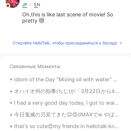
JP
EN
Oh,this is like last scene of movie! So
pretty 😻
Nana
2020.04.27 03:24
JP
EN
Откройте HelloTalk, чтобы присоединиться к беседе
Really beautiful!! めちゃきれいですね!!
TAKA
2020.04.27 03:23
Связанные Моменты
JP
EN
So beautiful😄😄😄 とても綺麗ですね。好
Idiom of the Day “Mixing oil with water” Have you ever had a coworker that you really don’t get...
きな写真です👍
オハイオ州の知事(ちじ)が「3月22日から4月6日まで家にいるの命令(めいれい)です。」と言いました。でも、私のボスは「私たちの仕事は肝心(かんじん)ですので一般公開に続けます。😑 閉めるといい...
Hiromi
2020.04.27 03:22
I had a very good day today, I got to walk around and visit random places in Japan. I have no ide...
JP
EN
Wow so beautiful 😍
今日鬼滅の刃見てきた😌😍(IMAXでw やばい) 漫画読んでたから心の準備できた☺ でも、それでも悲しくて😭 人が多くてちゃんと泣けなくて、歩く時は重く感じながら帰ってきた笑笑 悲しさが重くて頭...
that's so cute😍my friends In hellotalk know that I am always wakeup at 4 am ☺ so when I wakeup an...