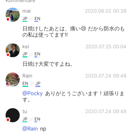
Kommentare
日本語
한국어
mai
2020.08.02 00:38
Русский
ไทย
JP
EN
日焼けしたあとは、痛い😢 だから防水のも
Indonesia
Italiano
の私は使ってます!!
Türkçe
Tiếng Việt
kei
2020.07.25 00:04
JP
EN
Português
日焼け大変ですよね。
Rain
2020.07.24 09:48
EN
JP
@Pocky
ありがとうございます！頑張りま
す。
tu
2020.07.24 09:48
JP
EN
@Rain
np