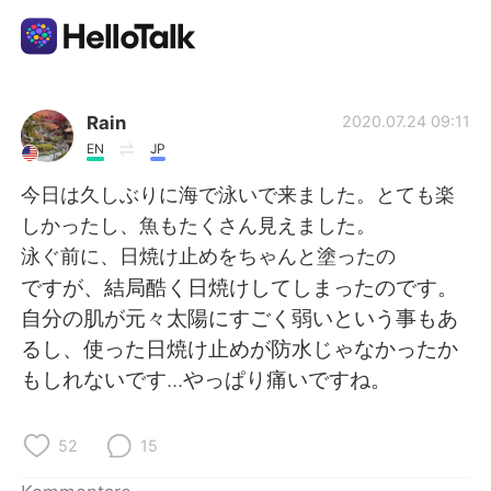
Sprachaustausch-App
Rain
2020.07.24 09:11
EN
JP
AI Grammar Checker
今日は久しぶりに海で泳いで来ました。とても楽
しかったし、魚もたくさん見えました。
Deutsch
泳ぐ前に、日焼け止めをちゃんと塗ったの
ですが、結局酷く日焼けしてしまったのです。
自分の肌が元々太陽にすごく弱いという事もあ
English
简体中文
るし、使った日焼け止めが防水じゃなかったか
もしれないです...やっぱり痛いですね。
繁體中文
Español
العربية
Français
52
15