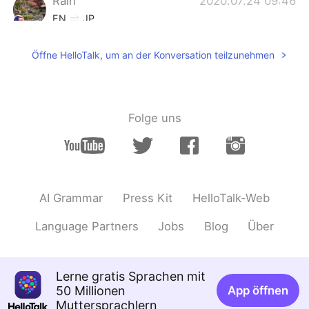
Rain
2020.07.24 09:46
EN
JP
@tu
修正ありがとうございます！
Öffne HelloTalk, um an der Konversation teilzunehmen
Pocky
2020.07.24 09:32
JP
EN
日本語すごいうまいですね！
Folge uns
Tos
2020.07.24 09:27
JP
EN
Perfect!!!
AI Grammar
Press Kit
HelloTalk-Web
masaza
2020.07.24 09:23
JP
EN
Language Partners
Jobs
Blog
Über
細かな違いがあってもほぼあってると思い
ます すごいですね
Lerne gratis Sprachen mit
Taka
2020.07.24 09:23
50 Millionen
App öffnen
Muttersprachlern
JP
EN