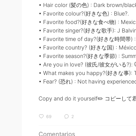
• Hair color (髪の色) : Dark brown/blac
• Favorite colour?(好きな色) : Blue?.
• Favorite food?(好きな食べ物) : Mexic
• Favorite singer?(好きな歌手): J Balvin
• Favorite time of day?(好きな時間帯) :
• Favorite country? (好きな国) : México
• Favorite season?(好きな季節) : Summ
• Are you in love? (彼氏/彼女がいる?): 
• What makes you happy?(好きな事): Tr
• Fear? (恐れ) : Not having experienced 
Copy and do it yourself✏️ コ
69
2
Comentarios