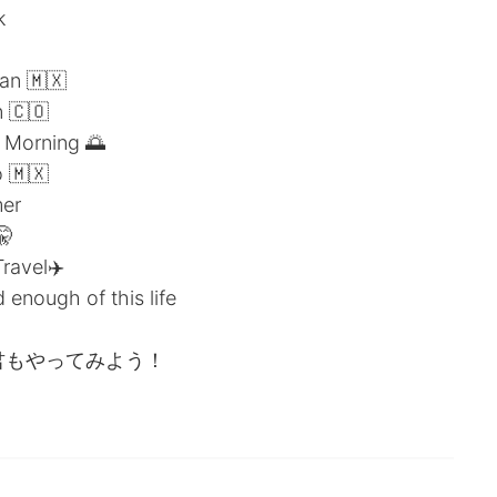
k
an 🇲🇽
 🇨🇴
 Morning 🌅
 🇲🇽
er
🤫
avel✈️
enough of this life
ピーして君もやってみよう！