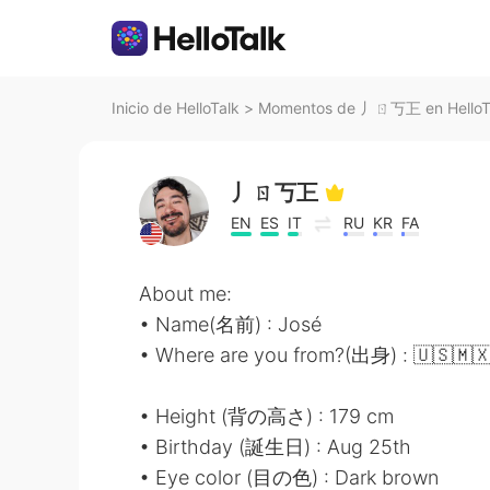
Inicio de HelloTalk
>
Momentos de 丿ㄖ丂㠪 en HelloT
丿ㄖ丂㠪
EN
ES
IT
RU
KR
FA
About me:
• Name(名前) : José
• Where are you from?(出身) : 🇺🇸🇲
• Height (背の高さ) : 179 cm
• Birthday (誕生日) : Aug 25th
• Eye color (目の色) : Dark brown