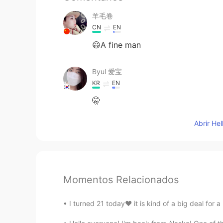
羊毛卷
CN
EN
😃A fine man
Byul 爱宝
KR
EN
🤫
Abrir He
Momentos Relacionados
I turned 21 today❤ it is kind of a big deal for 