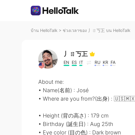
บ้าน HelloTalk
>
ช่วงเวลาของ 丿ㄖ丂㠪 บน HelloTalk
丿ㄖ丂㠪
EN
ES
IT
RU
KR
FA
About me:
• Name(名前) : José
• Where are you from?(出身) : 🇺🇸🇲
• Height (背の高さ) : 179 cm
• Birthday (誕生日) : Aug 25th
• Eye color (目の色) : Dark brown