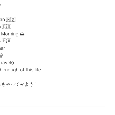
k
an 🇲🇽
 🇨🇴
 Morning 🌅
 🇲🇽
er
🤫
avel✈️
enough of this life
ピーして君もやってみよう！