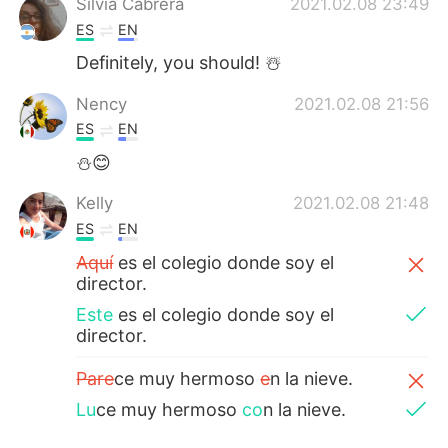
Silvia Cabrera
2021.02.08 23:49
ES
EN
Definitely, you should! ☃️
Nency
2021.02.08 21:56
ES
EN
⛄😊
Kelly
2021.02.08 21:48
ES
EN
Aquí
es el colegio donde soy el
director.
Este
es el colegio donde soy el
director.
Pare
ce muy hermoso
e
n la nieve.
Lu
ce muy hermoso
co
n la nieve.