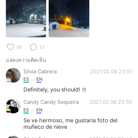
Deutsch
日本語
한국어
Русский
Indonesia
Italiano
56
13
Türkçe
Tiếng Việt
แสดงความคิดเห็น
Português
Silvia Cabrera
2021.02.08 23:51
ES
EN
Definitely, you should! ☃️
Candy Candy Sequeira
2021.02.08 23:50
ES
EN
Se ve hermoso, me gustaria foto del
muñeco de nieve