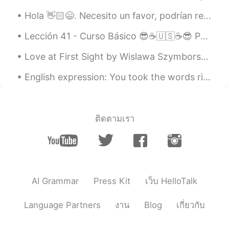
Aquí es el colegio donde soy el
Hola 👋🏻😄. Necesito un favor, podrían reportar a esta cuenta porfavor? Es un señor(40) que me escr...
director.
Lección 41 - Curso Básico 😎☕🇺🇸☕😎 Phrases from TV shows📺📺 🐯🌴🐯🌴🐯🌴🐯🌴🐯🌴 1. The pleasure is all mine....
Aquí es
tá
el colegio donde soy el
director.
Love at First Sight by Wislawa Szymborska. Part 1 of 2. They both thought that a sudden feeling...
Yar
2021.02.08 21:12
English expression: You took the words right out of my mouth! Dialogue Mike: This report is t...
ES
EN
Es muy hermoso, sí haces él muñeco de
nieve enviamos un par de fotos☃️☃️☃️❄
ติดตามเรา
Alice
2021.02.08 21:11
ES
EN
⛄⛄⛄
AI Grammar
Press Kit
เว็บ HelloTalk
María Paz
2021.02.08 21:10
ES
EN
Language Partners
งาน
Blog
เกี่ยวกับ
Me encanta ❤️