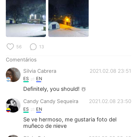
Deutsch
日本語
한국어
Русский
ไทย
Indonesia
56
13
Italiano
Türkçe
Comentários
Tiếng Việt
Silvia Cabrera
2021.02.08 23:51
ES
EN
Definitely, you should! ☃️
Candy Candy Sequeira
2021.02.08 23:50
ES
EN
Se ve hermoso, me gustaria foto del
muñeco de nieve