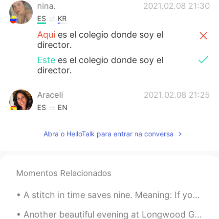
nina.
2021.02.08 21:30
ES
KR
Aquí
es el colegio donde soy el
director.
Este
es el colegio donde soy el
director.
Araceli
2021.02.08 21:25
ES
EN
Los que no estamos acostumbrados a
ver nieve, lo vemos muy bonito. ⛄
Abra o HelloTalk para entrar na conversa
LiberVanAlst
2021.02.08 21:13
ES
EN
Momentos Relacionados
Es un colegio muy bonito.
A stitch in time saves nine. Meaning: If your shirt begins to tear and you sew it right away the...
Paula Díaz
2021.02.08 21:13
Another beautiful evening at Longwood Gardens in Kennett Square, Pennsylvania, USA. The meadow mu...
ES
IT