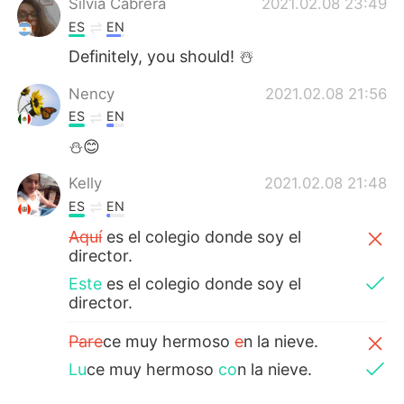
Silvia Cabrera
2021.02.08 23:49
ES
EN
Definitely, you should! ☃️
Nency
2021.02.08 21:56
ES
EN
⛄😊
Kelly
2021.02.08 21:48
ES
EN
Aquí
es el colegio donde soy el
director.
Este
es el colegio donde soy el
director.
Pare
ce muy hermoso
e
n la nieve.
Lu
ce muy hermoso
co
n la nieve.