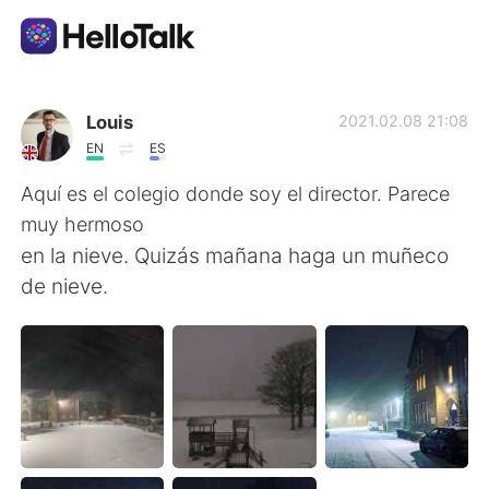
Aplicativo de troca de idioma
Louis
2021.02.08 21:08
EN
ES
AI Grammar Checker
Aquí es el colegio donde soy el director. Parece
muy hermoso
Português
en la nieve. Quizás mañana haga un muñeco
de nieve.
English
简体中文
繁體中文
Español
العربية
Français