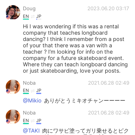
Doug
2023.06.20 03:17
EN
JP
Hi I was wondering if this was a rental
company that teaches longboard
dancing? I think I remember from a post
of your that there was a van with a
teacher ? I’m looking for info on the
company for a future skateboard event.
Where they can teach longboard dancing
or just skateboarding, love your posts.
Noba
2021.06.28 02:49
EN
JP
@Mikio
ありがとうミキオチャンーーーー
Noba
2021.06.28 02:49
EN
JP
@TAKI
肉にワサビ塗ってガリ乗せるとピク