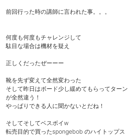
Deutsch
日本語
前回行った時の講師に言われた事。。。
한국어
Русский
Indonesia
Italiano
何度も何度もチャレンジして
駄目な場合は機材を疑え
Türkçe
Tiếng Việt
正しくだったぜーーー
Português
靴を先ず変えて全然変わった
そして昨日はボード少し緩めてもらってターン
が全然違う！
やっぱりできる人に聞かないとだね！
そしてそしてベスボイw
転売目的で買ったspongebob のハイトップス