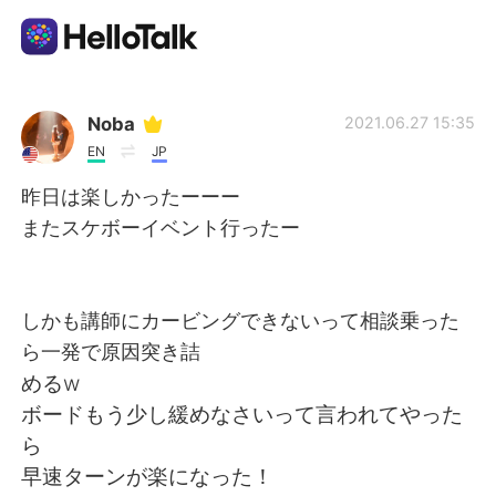
แอปแลกเปลี่ยนทางภาษา
Noba
2021.06.27 15:35
EN
JP
AI Grammar Checker
昨日は楽しかったーーー
またスケボーイベント行ったー
ไทย
しかも講師にカービングできないって相談乗った
English
简体中文
ら一発で原因突き詰
めるw
繁體中文
Español
ボードもう少し緩めなさいって言われてやった
ら
العربية
Français
早速ターンが楽になった！