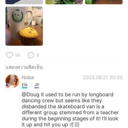
56
6
แสดงความคิดเห็น
Noba
2023.06.21 20:30
EN
JP
@Doug it used to be run by longboard
dancing crew but seems like they
disbanded the skateboard van is a
different group stemmed from a teacher
during the beginning stages of it! I’ll look
it up and hit you up 🤙🏻