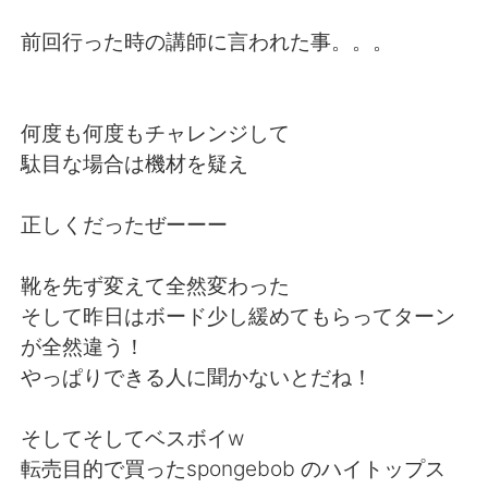
日本語
한국어
前回行った時の講師に言われた事。。。
Русский
ไทย
Indonesia
Italiano
何度も何度もチャレンジして
駄目な場合は機材を疑え
Türkçe
Tiếng Việt
正しくだったぜーーー
Português
靴を先ず変えて全然変わった
そして昨日はボード少し緩めてもらってターン
が全然違う！
やっぱりできる人に聞かないとだね！
そしてそしてベスボイw
転売目的で買ったspongebob のハイトップス