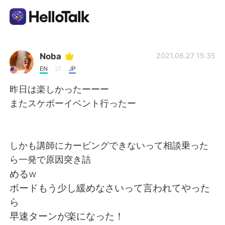
Appli d'échange linguistique
Noba
2021.06.27 15:35
EN
JP
AI Grammar Checker
昨日は楽しかったーーー
またスケボーイベント行ったー
Français
しかも講師にカービングできないって相談乗った
English
简体中文
ら一発で原因突き詰
めるw
繁體中文
Español
ボードもう少し緩めなさいって言われてやった
ら
العربية
Deutsch
早速ターンが楽になった！