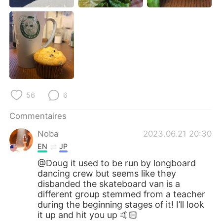
56
6
Commentaires
Noba
2023.06.21 20:30
EN
JP
@Doug it used to be run by longboard
dancing crew but seems like they
disbanded the skateboard van is a
different group stemmed from a teacher
during the beginning stages of it! I’ll look
it up and hit you up 🤙🏻