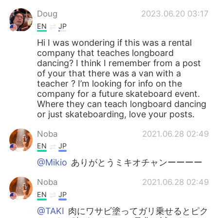
Doug
2023.06.20 03:17
EN
JP
Hi I was wondering if this was a rental
company that teaches longboard
dancing? I think I remember from a post
of your that there was a van with a
teacher ? I’m looking for info on the
company for a future skateboard event.
Where they can teach longboard dancing
or just skateboarding, love your posts.
Noba
2021.06.28 02:49
EN
JP
@Mikio
ありがとうミキオチャンーーーー
Noba
2021.06.28 02:49
EN
JP
@TAKI
肉にワサビ塗ってガリ乗せるとピク