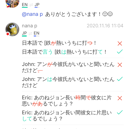
EN
JP
@nana p
ありがとうございます！🙂😊
nana p
2020.11.16 11:04
JP
EN
日本語で [鉄
が
熱いうちに打
つ
！
日本語で
言う
[鉄
は
熱いうちに打
て
！
John: アン
が
今彼氏がいないと聞いたん
だけど
。
John: アン
は
今彼氏がいないと聞いたん
だけど
Eric: あのねジョン長い
時
間
で
彼女に片
思い
があ
るでしょう？
Eric: あのねジョン長い間彼女に片思い
して
るでしょう？