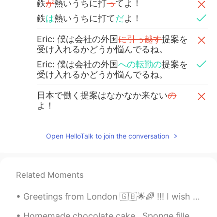
鉄
が
熱いうちに打
っ
てよ！
鉄
は
熱いうちに打て
だ
よ！
Eric: 僕は会社の外国
に引っ越す
提案を
受け入れるかどうか悩んでるね。
Eric: 僕は会社の外国
への転勤の
提案を
受け入れるかどうか悩んでるね。
日本で働く提案はなかなか来ない
の
よ！
日本で働く提案
(話)
はなかなか来ない
よ！
Open HelloTalk to join the conversation
私だったら
今すぐ
鉄は熱いうちに受け
入れるよ！
Related Moments
私だったら鉄は熱いうちに
打て、で今
すぐ
受け入れるよ！
Greetings from London 🇬🇧🌟🌈 !!! I wish you a beautiful , wonderful and an awesome day everyone , h...
Sherri
2020.11.16 09:52
Homemade chocolate cake . Sponge filled and topped with an indulgent chocolate fudge frosting an...