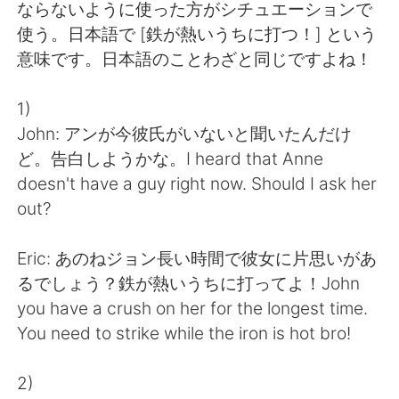
日本語
한국어
ならないように使った方がシチュエーションで
使う。日本語で [鉄が熱いうちに打つ！] という
Русский
ไทย
意味です。日本語のことわざと同じですよね！
Indonesia
Italiano
1)
John: アンが今彼氏がいないと聞いたんだけ
Türkçe
Tiếng Việt
ど。告白しようかな。I heard that Anne
doesn't have a guy right now. Should I ask her
Português
out?
Eric: あのねジョン長い時間で彼女に片思いがあ
るでしょう？鉄が熱いうちに打ってよ！John
you have a crush on her for the longest time.
You need to strike while the iron is hot bro!
2)