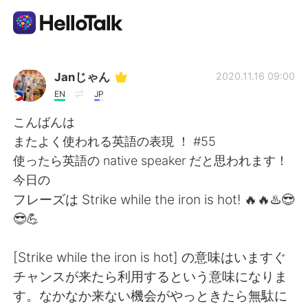
Language Exchange App
Janじゃん
2020.11.16 09:00
EN
JP
AI Grammar Checker
こんばんは
またよく使われる英語の表現 ！ #55
English
使ったら英語の native speaker だと思われます！
今日の
フレーズは Strike while the iron is hot! 🔥🔥♨️😎
简体中文
繁體中文
😎💪
Español
العربية
[Strike while the iron is hot] の意味はいますぐ
チャンスが来たら利用するという意味になりま
Français
Deutsch
す。なかなか来ない機会がやっときたら無駄に