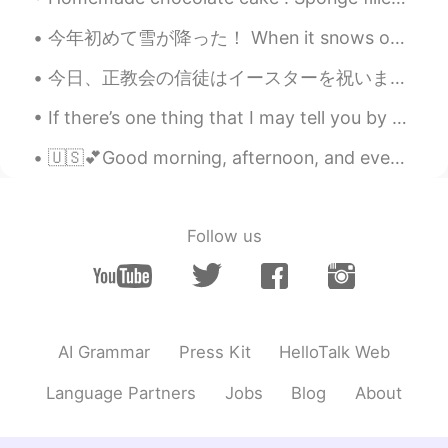
JP
EN
今年初めて雪が降った！ When it snows on Christmas Day, we call it a ‘white Christmas.’ It’s considered spec...
このフレーズいいねーー！😄👍✨
今日、正教会の信徒はイースターを祝います☦️クリーチという特別な甘いパンを作りました。クリーチの飾りは一番面白い部分です😋人は正教会のイースターが好きです✨この日の後、天気が良くなると人は信じて...
Yuki P
2020.11.16 09:06
JP
EN
If there’s one thing that I may tell you by Erin Hanson. Part 2 of 2. Dreams sit on the mantelp...
｢鉄は熱いうちに打て｣だよ。
🇺🇸💕Good morning, afternoon, and evening. 💕🇺🇸 I feel like I have no energy 😅 I really hope it wor...
Follow us
AI Grammar
Press Kit
HelloTalk Web
Language Partners
Jobs
Blog
About