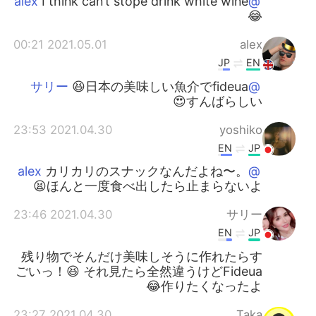
I think can’t stope drink white wine
@alex
😂
2021.05.01 00:21
alex
JP
EN
😆日本の美味しい魚介でfideua
@サリー
😍すんばらしい
2021.04.30 23:53
yoshiko
EN
JP
カリカリのスナックなんだよね〜。
@alex
ほんと一度食べ出したら止まらないよ😫
2021.04.30 23:46
サリー
EN
JP
残り物でそんだけ美味しそうに作れたらす
ごいっ！😆 それ見たら全然違うけどFideua
作りたくなったよ😂
2021.04.30 23:27
Taka