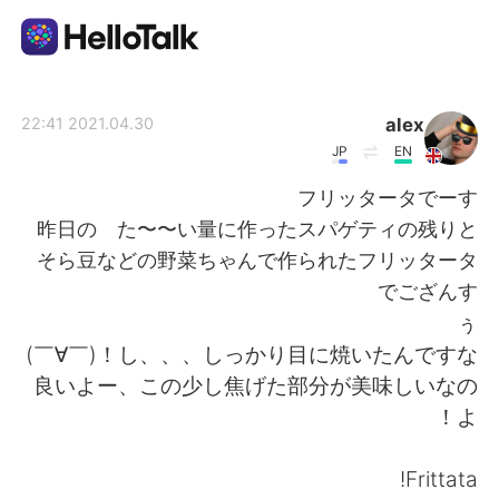
تطبيق تبادل اللغة
alex
2021.04.30 22:41
JP
EN
AI Grammar Checker
フリッタータでーす
昨日の た〜〜い量に作ったスパゲティの残りと
العربية
そら豆などの野菜ちゃんで作られたフリッタータ
でござんす
ぅ
English
简体中文
し、、、しっかり目に焼いたんですな！(￣∀￣)
良いよー、この少し焦げた部分が美味しいなの
繁體中文
Español
よ！
Français
Deutsch
Frittata!