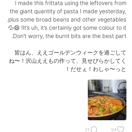
日本語
한국어
I made this frittata using the leftovers from
the giant quantity of pasta I made yesterday,
Русский
ไทย
plus some broad beans and other vegetables.
It’s uh, it’s certainly got some colour to it! 😄💦
Indonesia
Italiano
Don’t worry, the burnt bits are the best part.
Türkçe
Tiếng Việt
皆はん、ええゴールデンウィークを過ごして
ね〜！沢山ええもの作って、見せびらかしてく
Português
だせぇ！わしゃ〜っと！
21
54