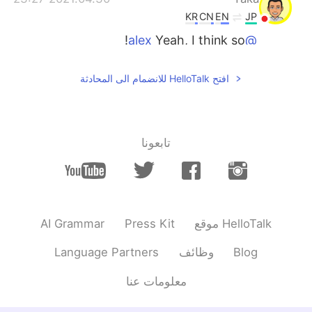
KR
CN
EN
JP
Yeah, I think so!
@alex
2021.04.30 23:25
Naomi
افتح HelloTalk للانضمام الى المحادثة
FR
DE
EN
JP
ほんまそれ！
@alex
2021.04.30 23:25
alex
تابعونا
JP
EN
いいなあ、取り立てのそら豆は
@Kanako
数倍も美味しいですな
2021.04.30 23:24
alex
AI Grammar
Press Kit
موقع HelloTalk
JP
EN
Language Partners
وظائف
Blog
イギリス英語じゃ、broad beansで
@Aya
すな もっと広く使われてる名前はfava
معلومات عنا
beanだと存じます 靴？🤔😯確かに！私もそ
ら豆の匂いがちょっと苦手でした、若い頃