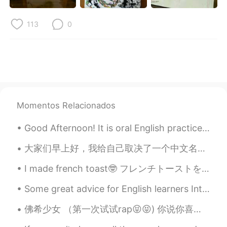
日本語
한국어
113
0
Русский
ไทย
Indonesia
Italiano
Türkçe
Tiếng Việt
Português
Momentos Relacionados
Good Afternoon! It is oral English practice time! Send me a message if you want practice your ...
大家们早上好，我给自己取决了一个中文名字 叫做彩蝶梦云，大家可以叫我小云朵 我的中文不好，借助了翻译器，可以教我中文？十分谢谢💕✨ 这是我的朋友曾经给我制作的壁纸，我用作于头像，怎么样？是不是很帅👍
I made french toast🤓 フレンチトーストを作りました 1 egg/ 1卵 75ml milk/ミルク 1 tablespoon sugar/ 砂糖大さじ1 a pinc...
Some great advice for English learners Introductions... Many people here have trouble getting re...
佛希少女 （第一次试试rap😝😝) 你说你喜欢森女系 而我多了一个G 就像LOVE 去掉一半变LOLI 我在默默等着你 哪怕中年危机 我的爱不过气 你说爱喜欢随天意 我就爱上了锦鲤 预支了所...