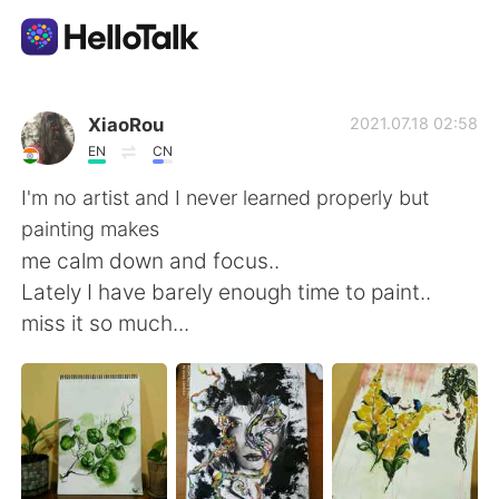
Aplicación de intercambio de idiomas
XiaoRou
2021.07.18 02:58
EN
CN
AI Grammar Checker
I'm no artist and I never learned properly but
painting makes
Español
me calm down and focus..
Lately I have barely enough time to paint..
miss it so much...
English
简体中文
繁體中文
العربية
Français
Deutsch