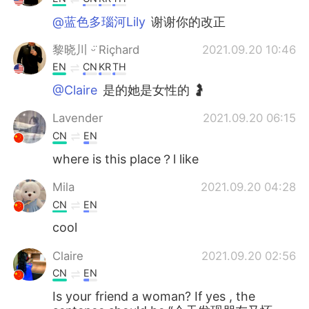
@蓝色多瑙河Lily
谢谢你的改正
黎晓川 ᵕ̈ Riçhard
2021.09.20 10:46
EN
CN
KR
TH
@Claire
是的她是女性的 🤰
Lavender
2021.09.20 06:15
CN
EN
where is this place？l like
Mila
2021.09.20 04:28
CN
EN
cool
Claire
2021.09.20 02:56
CN
EN
Is your friend a woman? If yes , the