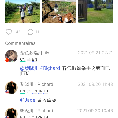
142
11
Commentaires
蓝色多瑙河Lily
2021.09.21 02:21
CN
EN
@黎晓川 ᵕ̈ Riçhard
客气啦😁举手之劳而已
🇨🇳
黎晓川 ᵕ̈ Riçhard
2021.09.20 11:48
EN
CN
KR
TH
@Jade
🍎🍏🍰🥧
黎晓川 ᵕ̈ Riçhard
2021.09.20 10:46
EN
CN
KR
TH