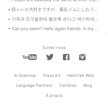
还有玩儿了玉米迷宫
筋トレが大好きですが、最近ジムにしおうと決めた I love weight training, and recently I decided to continue doing it at a ...
还有
我们
玩儿了玉米迷宫
(缺少主语)
가족과 친구들한테 헬로톡 쓴다고 얘기하세요? 저는 부모님과 언니한테 헬로톡에 대해 얘기해드리고 예전에 한두번은 보여주기도 했는데 매일 "나 오늘 이런 얘기를 올렸어" "나 ...
我
么
全迷路了，
不可以
找出口
🤦🏻‍♂️
Can you swim? Hello again friends. in my precious moments I've taken you below the Earth, then i...
我
们
全迷路了，
竟没有
找
到
出口
。
因为病毒今天是第一次看朋友的儿子，
他快两岁了
Suivez nous
因为病毒
原因，
今天是
我
第一次看朋友
的儿子， 他快两岁了
天啊
。
AI Grammar
Press Kit
HelloTalk Web
天啊
！
Language Partners
Carrières
Blog
今天也发现朋友又
坏了！
孩子们见面可高兴
坏了！
À propos
小朋友会变化哥哥
，
替他们
很
开心