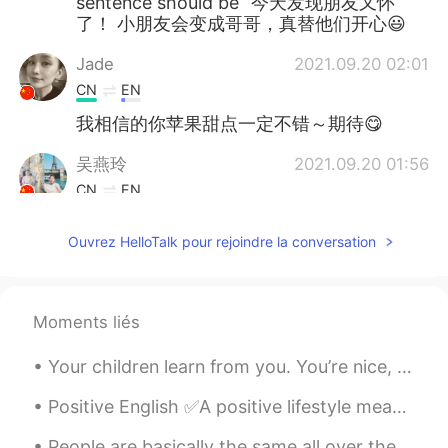
sentence should be “今天发现朋友又怀
了！ 小朋友会变成哥哥，真替他们开心😃
Jade
2021.09.20 02:01
CN
EN
我相信的你苹果甜点一定不错～期待😋
吴燕玲
2021.09.20 01:56
CN
EN
喜获大丰收！ 苹果寓意平平安安！🎉☺
Ouvrez HelloTalk pour rejoindre la conversation
蓝色多瑙河Lily
2021.09.20 01:51
CN
EN
今天和朋友一起
去
了
摘
苹果 🤏🍎🍏🌳
Moments liés
今天和朋友一起
摘
了苹果 🤏🍎🍏🌳
Your children learn from you. You’re nice, they are nice. You’re nasty, they are too. You’re hap...
今天的天气完美
Positive English ✅A positive lifestyle means a positive attitude and taking positive action. ✅...
今天的天气
很
完美
People are basically the same all over the world. Everybody wants the same things; to be happy, t...