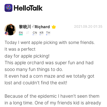
Appli d'échange linguistique
黎晓川 ᵕ̈ Riçhard
2021.09.20 01:35
EN
CN
KR
TH
AI Grammar Checker
Today I went apple picking with some friends.
It was a perfect
Français
day for apple picking!
This apple orchard was super fun and had
sooo many fun things to do.
English
简体中文
It even had a corn maze and we totally got
lost and couldn't find the exit!
繁體中文
Español
Because of the epidemic I haven't seen them
العربية
Deutsch
in a long time. One of my friends kid is already