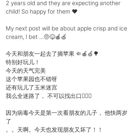
日本語
한국어
2 years old and they are expecting another
child! So happy for them ❤️
Русский
ไทย
My next post will be about apple crisp and ice
Indonesia
Italiano
cream, I bet ...🤨😋🍎🍏
Türkçe
Tiếng Việt
今天和朋友一起去了摘苹果 🤏🍎🍏🌳
特别好玩儿！
Português
今天的天气完美
这个苹果园也不错呀
还有玩儿了玉米迷宫
我么全迷路了， 不可以找出口🤦🏻‍♂️
因为病毒今天是第一次看朋友的儿子， 他快两岁
了
。。天啊。今天也发现朋友又坏了！！