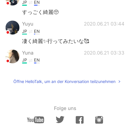
JP
EN
すっごく綺麗🥺
Yuyu
2020.06.21 03:44
JP
EN
凄く綺麗✨行ってみたいな🥰
Yuna
2020.06.21 03:33
JP
EN
I wanna go there someday by myself.😳💭
haruki
2020.06.21 03:32
Öffne HelloTalk, um an der Konversation teilzunehmen
JP
EN
一度行ってみたい！
Folge uns
Hyo
2020.06.21 03:31
JP
EN
言葉を失うくらい綺麗だ✨ 1度この目で見て