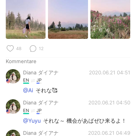
日本語
한국어
Русский
ไทย
Indonesia
Italiano
Türkçe
Tiếng Việt
48
12
Kommentare
Português
Diana ダイアナ
2020.06.21 04:51
EN
JP
@Ai
それな🥰
Diana ダイアナ
2020.06.21 04:50
EN
JP
@Yuyu
それな～ 機会があばぜひ来るよ！
Diana ダイアナ
2020.06.21 04:49