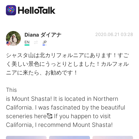
Sprachaustausch-App
Diana ダイアナ
2020.06.21 03:28
EN
JP
AI Grammar Checker
シャスタ山は北カリフォルニアにあります！すご
く美しい景色にうっとりとしました！カルフォル
Deutsch
ニアに来たら、お勧めです！
This
English
简体中文
is Mount Shasta! It is located in Northern
California. I was fascinated by the beautiful
繁體中文
Español
sceneries here🥰 If you happen to visit
California, I recommend Mount Shasta!
العربية
Français