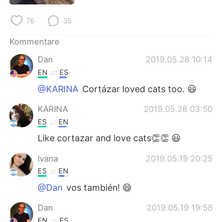
日本語
한국어
76
35
Русский
ไทย
Kommentare
Indonesia
Italiano
Dan
2019.05.28 10:14
EN
ES
Türkçe
Tiếng Việt
@KARINA
Cortázar loved cats too. 😃
Português
KARINA
2019.05.28 03:50
ES
EN
Like cortazar and love cats👏👏 😃
Ivana
2019.05.19 20:25
ES
EN
@Dan
vos también! 😄
Dan
2019.05.19 19:58
EN
ES