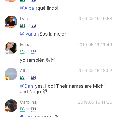
@Alba
¡qué lindo!
Dan
2019.05.19 19:58
EN
ES
@Ivana
¡Sos la mejor!
Ivana
2019.05.19 19:49
ES
EN
yo también 🙋😊
Alba
2019.05.15 18:02
ES
EN
@Dan
yes, I do! Their names are Michi
and Negri 😻
Carolina
2019.05.15 11:26
ES
EN