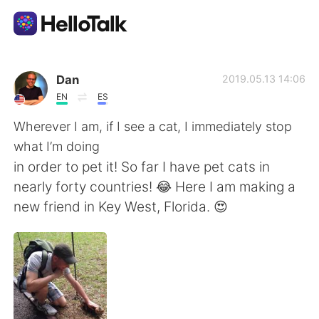
Sprachaustausch-App
Dan
2019.05.13 14:06
EN
ES
AI Grammar Checker
Wherever I am, if I see a cat, I immediately stop
what I’m doing
Deutsch
in order to pet it! So far I have pet cats in
nearly forty countries! 😂 Here I am making a
new friend in Key West, Florida. 😍
English
简体中文
繁體中文
Español
العربية
Français