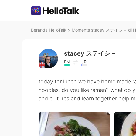
Beranda HelloTalk
>
Moments stacey ステイシ－ di He
stacey ステイシ－
EN
JP
today for lunch we have home made 
noodles. do you like ramen? what do y
and cultures and learn together help 