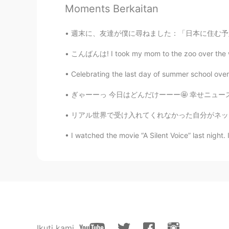
@stacey ステイシ－
ah, you are 
Moments Berkaitan
stacey ステイシ－
週末に、友達が僕に尋ねました：「日本に住む予定があるの?」 僕は答えました：「本当にそう
EN
JP
こんばんは! I took my mom to the zoo over the we
@Koji wtte
thanks for telling me 
Celebrating the last day of summer school over 
Koji wtte
ぎゃーーっ 今日はどんだけーーー🤩 幸せニュースが立て続けにー 朝一発目は数年前にこの
JP
EN
@stacey ステイシ－
It seems tast
リアル世界で受け入れてくれなかった自分がネットで居場所を見つけました。皆さんの優しい言葉
I watched the movie “A Silent Voice” last night.
stacey ステイシ－
EN
JP
@Koji wtte
I had spinach and spri
Koji wtte
JP
EN
Ikuti kami