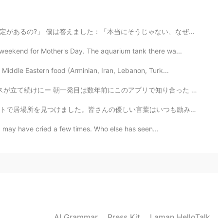
welcome.😊
2021.05.08 07:57
じゃない、なぜ尋ねる?」 「セバスチャンは日本語がかなり上手なので。ドイツに帰るの予定あれば、一生懸命日本...
ekend for Mother's Day. The aquarium tank there wa...
what you use
Middle Eastern food (Arminian, Iran, Lebanon, Turk...
2021.05.08 07:56
アプリで知り合った お友達ー この間久しぶりに連絡したら幸せオーラ出してて もうすぐ？！ってなってたんだけ...
y. I usualy use onion,cabbage and green onion.😊
はいつも励みになります。おかげさまで、大変なことがあっても、毎日起きて進みたい気持ちになりました。心から感...
 I may have cried a few times. Who else has seen...
2021.05.08 07:47
ng onions in mine
2021.05.07 20:29
AI Grammar
Press Kit
Laman HelloTalk