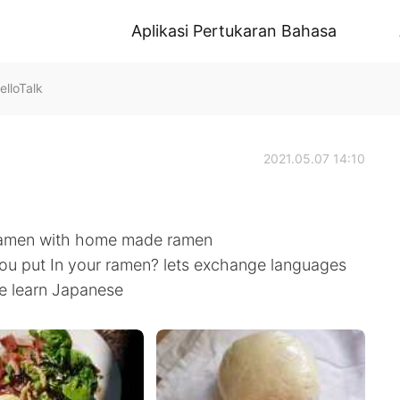
Aplikasi Pertukaran Bahasa
lloTalk
2021.05.07 14:10
ramen with home made ramen
ou put In your ramen? lets exchange languages
me learn Japanese