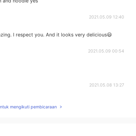
 and noodle yes
2021.05.09 12:40
zing. I respect you. And it looks very delicious😃
2021.05.09 00:54
2021.05.08 13:27
t food
untuk mengikuti pembicaraan
2021.05.08 13:26