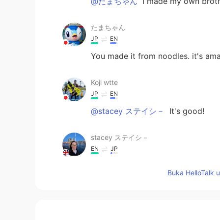
@たまちゃん
I made my own broth
たまちゃん
JP
EN
You made it from noodles. it's ama
Koji wtte
JP
EN
@stacey ステイシ－
It's good!
stacey ステイシ－
EN
JP
@Koji wtte
😁 I Love talking abou
Buka HelloTalk 
Koji wtte
JP
EN