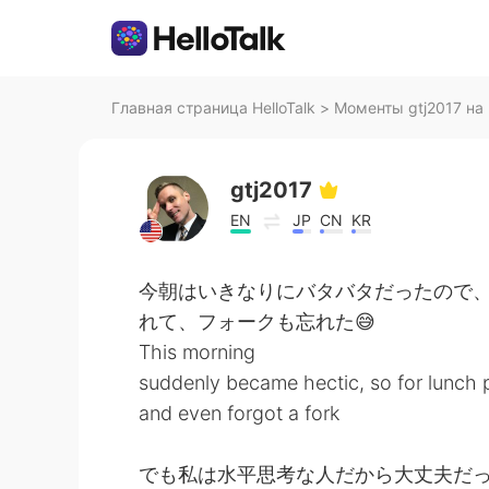
Главная страница HelloTalk
>
Моменты gtj2017 на 
gtj2017
EN
JP
CN
KR
今朝はいきなりにバタバタだったので
れて、フォークも忘れた😅
This morning
suddenly became hectic, so for lunch p
and even forgot a fork
でも私は水平思考な人だから大丈夫だっ