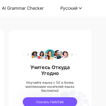
AI Grammar Checker
Русский
Учитесь Откуда
Угодно
Изучайте языки с 50 и более
миллионами носителей языка
бесплатно!
Скачать HelloTalk