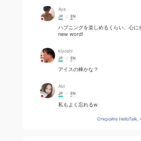
Aya
JP
EN
ハプニングを楽しめるくらい、心に余裕を持てるの
new word!
kiyoshi
JP
EN
アイスの棒かな？
Abi
JP
EN
私もよく忘れるw
Откройте HelloTalk,