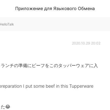
Приложение для Языкового Обмена
HelloTalk
2020.10.29 20:02
、ランチの準備にビーフをこのタッパーウェアに入
reparation I put some beef in this Tupperware
た😂