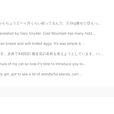
kg痩せた😊もっと痩せるつもりだったけど同時に筋トレで筋肉もふえてると思うからちょっと痩せにくいかな。ま...
nslated by Gary Snyder. Cold Mountain has many hidd...
en breast and soft boiled eggs. It’s was simple b...
うとしています。ハクサンチドリ、コマクサ、シラネアオイ、アカモノ、チングルマ、イワカガミ、ゴゼンタチバナ、...
ure of my cat so now it's time to introduce you to...
girl. got to see a lot of wonderful places, can'...