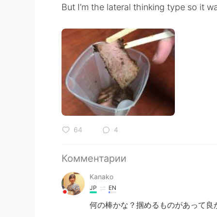
But I’m the lateral thinking type so it w
64
4
Комментарии
Kanako
JP
EN
何の棒かな？掴めるものがあって良かっ