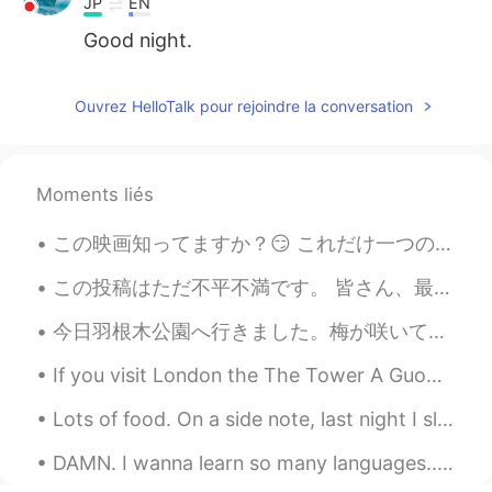
JP
EN
Good night.
Ouvrez HelloTalk pour rejoindre la conversation
Moments liés
この映画知ってますか？😏 これだけ一つのスタジオジブリの映画を見た。 面白いくて深い意味ありげな映画と思った。 人間の世界と自然界が喧嘩している話はこの頃多い言ってます。でもこの映画によるそんな...
この投稿はただ不平不満です。 皆さん、最近この投稿がfeaturedになりました。見たことがありましたか？この写真は綺麗でしょう？しかし、そのユーザーはその写真を撮らなくてみんなが騙されました...
今日羽根木公園へ行きました。梅が咲いています！動画も作りました。 https://vt.tiktok.com/ZSJRey4RT/ I went to Hanegi Park today. ...
If you visit London the The Tower A Guoman Hotel has pretty cool views of Tower Bridge. I slept w...
Lots of food. On a side note, last night I slept for like 7 hours and then after breakfast, I sle...
DAMN. I wanna learn so many languages... Spanish, Portuguese, Bulgarian, Russian, Arabic, French,...