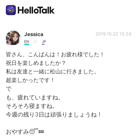
Appli d'échange linguistique
Jessica
2019.10.22 15:24
EN
JP
AI Grammar Checker
皆さん、こんばんは！お疲れ様でした！
祝日を楽しめましたか？
Français
私は友達と一緒に松山に行きました。
超楽しかったです！
で
English
简体中文
も、疲れていますね。
そろそろ寝ますね。
繁體中文
Español
今週の残り3日は頑張りましょうね！
العربية
Deutsch
おやすみ😴💤