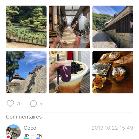
日本語
한국어
Русский
ไทย
Indonesia
Italiano
Türkçe
Tiếng Việt
Português
70
5
Commentaires
Coco
2019.10.22 15:49
JP
EN