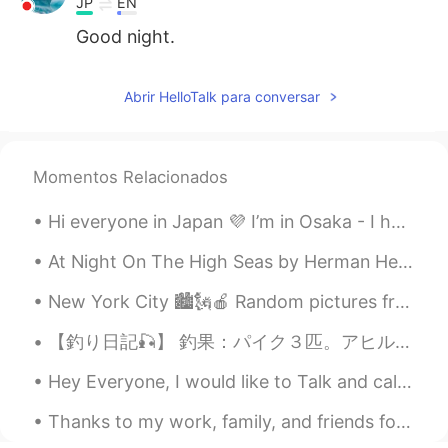
JP
EN
Good night.
Abrir HelloTalk para conversar
Momentos Relacionados
Hi everyone in Japan 💜 I’m in Osaka - I have lived here for 7 months now 🥳 I was wondering, how ...
At Night On The High Seas by Herman Hesse. Translated by James Wright. At night, when the sea ...
New York City 🏙🗽🍎 Random pictures from my phone. Enjoy! 😊 1. Deli (Harlem) 2. "Love" Motel (harle...
【釣り日記🎣】 釣果：パイク３匹。アヒルのヒナも食べる淡水の狼は引きが良く、ファイト中に暴れながらジャンプしたり、バスより大きく成長するので人気なターゲットです。 鋭い歯による糸切れの恐れが...
Hey Everyone, I would like to Talk and call a Japanese person, who wants to practice English and ...
Thanks to my work, family, and friends for making my weekend memorable. I will never drink again!...