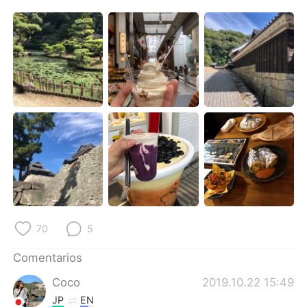
日本語
한국어
Русский
ไทย
Indonesia
Italiano
Türkçe
Tiếng Việt
Português
70
5
Comentarios
Coco
2019.10.22 15:49
JP
EN