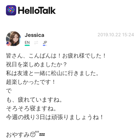
Aplicación de intercambio de idiomas
Jessica
2019.10.22 15:24
EN
JP
AI Grammar Checker
皆さん、こんばんは！お疲れ様でした！
祝日を楽しめましたか？
Español
私は友達と一緒に松山に行きました。
超楽しかったです！
で
English
简体中文
も、疲れていますね。
そろそろ寝ますね。
繁體中文
العربية
今週の残り3日は頑張りましょうね！
Français
Deutsch
おやすみ😴💤