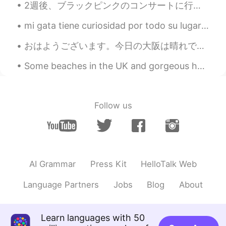
2週後、ブラックピンクのコンサートに行きます！そのために、このくつを買ったー！カッコいいでしょう〜🤩 下下个星期我回去BlackPink的音乐会🎶所以我买了这双鞋。你觉得怎么样？ 블랙핑크 ...
mi gata tiene curiosidad por todo su lugar favorito es la ventana para que pueda ver lo que pasa ...
おはようございます。今日の大阪は晴れです。久しぶりに10時間寝まして、元気モリモリです。今日朝御飯はミルクとサンドウィッチ🥪🥛です。いただきます。💕❤話は変わりますが、ビジネス英語を紹介します。...
Follow us
AI Grammar
Press Kit
HelloTalk Web
Language Partners
Jobs
Blog
About
Learn languages with 50