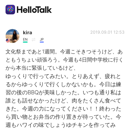
Language Exchange App
kira
2019.09.01 12:53
EN
JP
AI Grammar Checker
文化祭まであと1週間。今週こそきつそうけど、あ
ともうちょい頑張ろう。今週も4日間中学校に行く
English
から本当に緊張しているけど、
ゆっくりで行ってみたい。とりあえず、疲れと
るからゆっくりで行くしかないかも。今日は練
简体中文
繁體中文
習の後のBBQが美味しかった。いつも通り私は
誰とも話せなかったけど、肉をたくさん食べて
Español
العربية
きた。今週の力になってください！！終わった
ら買い物とお弁当の作り置きが待っていた。今
Français
Deutsch
週もハワイの味でしょうゆチキンを作ってみ