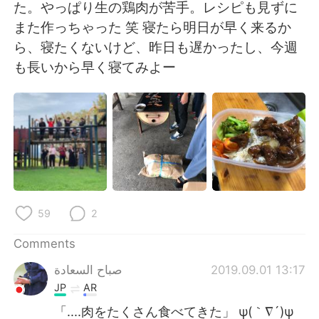
日本語
한국어
た。やっぱり生の鶏肉が苦手。レシピも見ずに
また作っちゃった 笑 寝たら明日が早く来るか
Русский
ไทย
ら、寝たくないけど、昨日も遅かったし、今週
も長いから早く寝てみよー
Indonesia
Italiano
Türkçe
Tiếng Việt
Português
59
2
Comments
صباح السعادة
2019.09.01 13:17
JP
AR
「....肉をたくさん食べてきた」 ψ(｀∇´)ψ