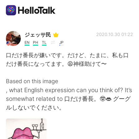
Aplikasi Pertukaran Bahasa
ジェッサ民
2020.10.30 01:22
EN
PH
TL
JP
AI Grammar Checker
口だけ番長が嫌いです。だけど、たまに、私も口
だけ番長になってます。😩神様助けて〜
Indonesia
Based on this image
, what English expression can you think of? It’s
English
简体中文
somewhat related to 口だけ番長。🤓👄 グーグ
ルしないでください。
繁體中文
Español
العربية
Français