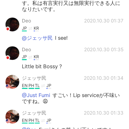
す。私は有言実行又は無限実行できる人に
なりたいです。
Deo
2020.10.30 01:37
JP
KR
@ジェッサ民
I see!
Deo
2020.10.30 01:35
JP
KR
Little bit Bossy ?
ジェッサ民
2020.10.30 01:34
EN
PH
TL
JP
@Just Fumi
すごい！Lip serviceが不味い
ですね。😩
ジェッサ民
2020.10.30 01:33
EN
PH
TL
JP