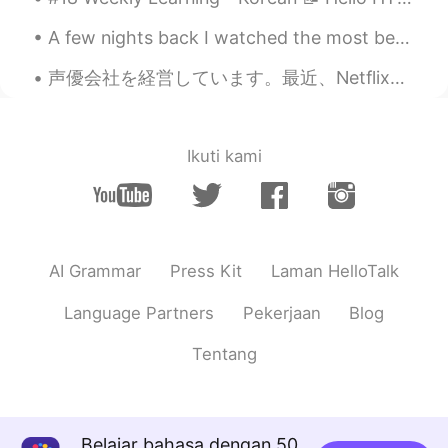
JP
EN
A few nights back I watched the most beautiful sunset from a plane leaving Salt Lake City, Utah -...
hello jess😀
声優会社を経営しています。最近、Netflixと取引しました。これで念願の チャリティーが始められます。しかし、国は非協力的です。チャリティー を始めるのは難しく、弁護士さえ私と話したがらないで...
Just Fumi
2020.10.30 01:27
JP
EN
なんだろう…🤔 lip service?
Ikuti kami
AI Grammar
Press Kit
Laman HelloTalk
Language Partners
Pekerjaan
Blog
Tentang
Belajar bahasa dengan 50