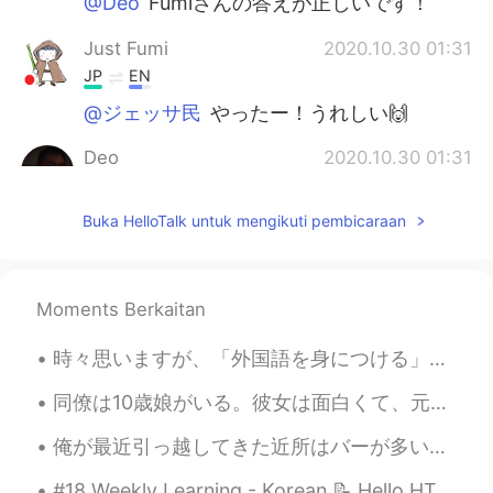
@Deo
Fumiさんの答えが正しいです！
Just Fumi
2020.10.30 01:31
JP
EN
@ジェッサ民
やったー！うれしい🙌
Deo
2020.10.30 01:31
JP
KR
Buka HelloTalk untuk mengikuti pembicaraan
何かな？
ジェッサ民
2020.10.30 01:29
EN
PH
TL
JP
Moments Berkaitan
@hiro
ハローひろさん！
時々思いますが、「外国語を身につける」とはある意味で「新しい自分を創り上げる」ことではないでしょうか。新しい言語を勉強し始めるとき、我々は母語で思いついた「言いたいこと」をそのまま直訳することが...
ジェッサ民
2020.10.30 01:29
同僚は10歳娘がいる。彼女は面白くて、元気で、優しい。時々事務所に来る。私たちはいつも楽しんで、笑って、遊んで、バカなことをする！お互いに好き！🤗🤗🤗 彼女は僕の絵を書いた！😂 なんでそう思う...
EN
PH
TL
JP
@Just Fumi
正解です！🤩
俺が最近引っ越してきた近所はバーが多いから便利だと最初は思ったけど、もう少し検証したら水商売ばっかりだってことに気づいて、最悪に思うようになった。柄悪くて最悪。 そんなことも一目で分からない俺が...
hiro
2020.10.30 01:29
#18 Weekly Learning - Korean 📝 Hello HT friends 😄, Welcome to my weekly learning of 🇰🇷🇯🇵🇷🇺 ❓ Q...