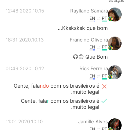
تعليقات
日本語
한국어
2020.10.15 12:48
Rayllane Samara
Русский
ไทย
EN
PT
Kksksksk que bom...
Indonesia
Italiano
2020.10.13 18:31
Francine Oliveira
Türkçe
Tiếng Việt
EN
PT
Que Bom 😊😊
Português
2020.10.12 01:49
Rick Ferreira
EN
PT
Gente, fala
ndo
com os brasileiros é
muito legal.
Gente, fala
r
com os brasileiros é
muito legal.
2020.10.10 11:01
Jamille Alves
EN
PT