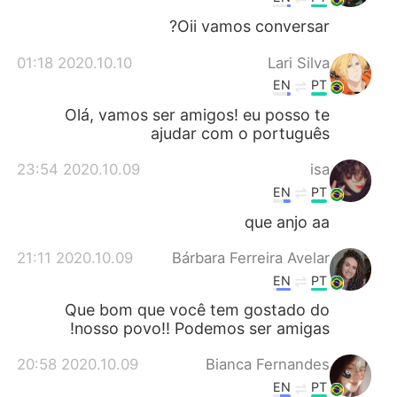
Oii vamos conversar?
2020.10.10 01:18
Lari Silva
EN
PT
Olá, vamos ser amigos! eu posso te
ajudar com o português
2020.10.09 23:54
isa
EN
PT
que anjo aa
2020.10.09 21:11
Bárbara Ferreira Avelar
EN
PT
Que bom que você tem gostado do
nosso povo!! Podemos ser amigas!
2020.10.09 20:58
Bianca Fernandes
EN
PT