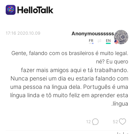
تطبيق تبادل اللغة
Anonymoussssss
2020.10.09 17:16
FR
EN
AI Grammar Checker
Gente, falando com os brasileiros é muito legal.
né? Eu quero
العربية
fazer mais amigos aqui e tá trabalhando.
Nunca pensei um dia eu estaria falando com
uma pessoa na lingua dela. Português é uma
English
简体中文
língua linda e tô muito feliz em aprender esta
língua.
繁體中文
Español
Français
Deutsch
12
52