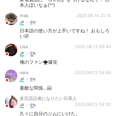
本人ぽいなぁ(^^)
maa
2020.08.14 21:14
JP
EN
日本語の使い方が上手いですね！ おもしろ
い🤣
Lisa
2020.08.13 05:45
JP
EN
俺のファン🌪爆笑
sara
2020.08.13 04:46
JP
EN
素敵な関係…🤗
多言語話者になりたい日系人
2020.08.13 04:30
JP
EN
久々に自分のジムにいけた。