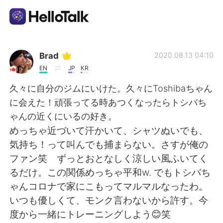
Language Exchange App
Brad
2020.08.13 04:10
EN
JP
KR
AI Grammar Checker
久々に自分のジムにいけた。久々にToshibaちゃん
に会えた！頑張ってる時あつくなったらトシバち
English
ゃんの近くにいるの好き。
めっちゃ近づいて汗かいて、シャツぬいでも、
気持ち！って叫んでも捕まらない。さすが俺の
简体中文
繁體中文
ファン笑 ずっとおとなしく涼しい風ふいてく
るだけ。この関係めっちゃ平和w. でもトシバち
Español
العربية
ゃんコロナで家にこもってマルマルなったわ。
いつも優しくて、モンク言わないから許す。今
Français
Deutsch
度から一緒にトレーニングしよう😊笑