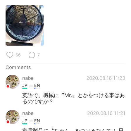
日本語
한국어
Русский
ไทย
Indonesia
Italiano
Türkçe
Tiếng Việt
66
7
Português
Comments
nabe
2020.08.16 11:23
JP
EN
英語で、機械に〝Mr.〟とかをつける事はあ
るのですか？
nabe
2020.08.16 11:21
JP
EN
家電製品に〝ちゃん〟をつけるなんて！ 日