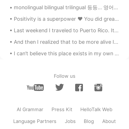
でもトシバちゃんコロナで家にこもっ
て
マルマル
なったわ。
monolingual bilingual trilingual 등등... 영어 원어민들도 이 단어들을 자꾸 잘못 사용해요. 예를 들어, "bilingual"는 두 개 언어를 할...
でもト
ウ
シバちゃんコロナで家にこも
Positivity is a superpower ❤ You did great today. Tomorrow is a new day 💪☀ Tonight take care of ...
って
まんまるに
なったわ。
Last weekend I traveled to Puerto Rico. It is a small island off the US eastern coast. It felt li...
いつも優しくて、
モンク
言わないから
許す。
And then I realized that to be more alive I had to be less afraid so I did it… I lost my fear and...
いつも優しくて、
文句を
言わないから
I can’t believe this place exists in my own country. 😍 It is good to explore your own backyard! 🇬🇧
許す。
今度から一緒にトレーニングしよう😊笑
Follow us
Yumi
2020.08.13 04:17
JP
EN
トシバちゃん😂 男の子ですね、トシバちゃ
んは。
AI Grammar
Press Kit
HelloTalk Web
Language Partners
Jobs
Blog
About