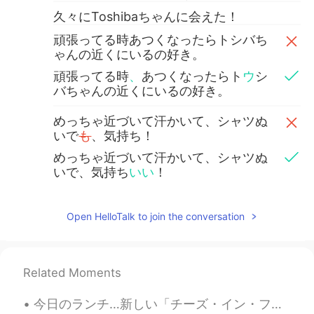
久々にToshibaちゃんに会えた！
頑張ってる時あつくなったらトシバち
ゃんの近くにいるの好き。
頑張ってる時
、
あつくなったらト
ウ
シ
バちゃんの近くにいるの好き。
めっちゃ近づいて汗かいて、シャツぬ
いで
も
、気持ち！
めっちゃ近づいて汗かいて、シャツぬ
いで、気持ち
いい
！
って叫んでも捕まらない。
Open HelloTalk to join the conversation
さすが俺のファン笑 ずっとおとなしく涼
しい風ふいてくるだけ。
この関係めっちゃ平和w
.
Related Moments
この関係めっちゃ平和w
今日のランチ…新しい「チーズ・イン・ファミチキ」を試してみた。 美味しいですけど…本当のチーズですか？🤔 明日、今日よりもヘルシーランチを食べます…心配しないでください😅 Today's l...