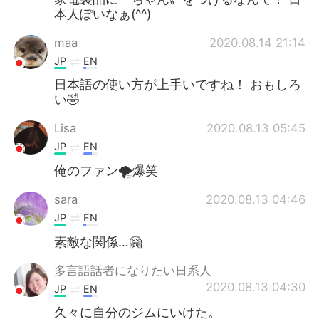
本人ぽいなぁ(^^)
maa
2020.08.14 21:14
JP
EN
日本語の使い方が上手いですね！ おもしろ
い🤣
Lisa
2020.08.13 05:45
JP
EN
俺のファン🌪爆笑
sara
2020.08.13 04:46
JP
EN
素敵な関係…🤗
多言語話者になりたい日系人
2020.08.13 04:30
JP
EN
久々に自分のジムにいけた。