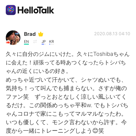
App di scambio linguistico
Brad
2020.08.13 04:10
EN
JP
KR
AI Grammar Checker
久々に自分のジムにいけた。久々にToshibaちゃん
に会えた！頑張ってる時あつくなったらトシバち
Italiano
ゃんの近くにいるの好き。
めっちゃ近づいて汗かいて、シャツぬいでも、
気持ち！って叫んでも捕まらない。さすが俺の
English
简体中文
ファン笑 ずっとおとなしく涼しい風ふいてく
るだけ。この関係めっちゃ平和w. でもトシバち
繁體中文
Español
ゃんコロナで家にこもってマルマルなったわ。
いつも優しくて、モンク言わないから許す。今
العربية
Français
度から一緒にトレーニングしよう😊笑