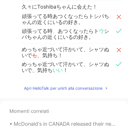
久々にToshibaちゃんに会えた！
頑張ってる時あつくなったらトシバち
ゃんの近くにいるの好き。
頑張ってる時
、
あつくなったらト
ウ
シ
バちゃんの近くにいるの好き。
めっちゃ近づいて汗かいて、シャツぬ
いで
も
、気持ち！
めっちゃ近づいて汗かいて、シャツぬ
いで、気持ち
いい
！
って叫んでも捕まらない。
Apri HelloTalk per unirti alla conversazione
さすが俺のファン笑 ずっとおとなしく涼
しい風ふいてくるだけ。
この関係めっちゃ平和w
.
Momenti correlati
この関係めっちゃ平和w
McDonald's in CANADA released their new "remastered" Big Mac. Grilled onions, new bigger softer ...