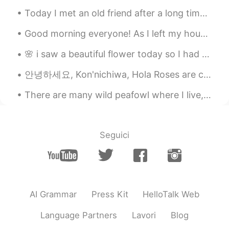
でもトシバちゃんコロナで家にこもっ
て
マルマル
なったわ。
Today I met an old friend after a long time. He and I used to make music together, before he beca...
でもト
ウ
シバちゃんコロナで家にこも
Good morning everyone! As I left my house this morning, this rose bush greeted me with its Spring...
って
まんまるに
なったわ。
🌸 i saw a beautiful flower today so I had to take a picture of it !!... its hard to see flowers i...
いつも優しくて、
モンク
言わないから
許す。
안녕하세요, Kon'nichiwa, Hola Roses are currently blooming in our yard and peonies as well.💛🤍 A squi...
いつも優しくて、
文句を
言わないから
There are many wild peafowl where I live, although they're not native here. 💙💚 I think they're so...
許す。
今度から一緒にトレーニングしよう😊笑
Seguici
Yumi
2020.08.13 04:17
JP
EN
トシバちゃん😂 男の子ですね、トシバちゃ
んは。
AI Grammar
Press Kit
HelloTalk Web
Language Partners
Lavori
Blog