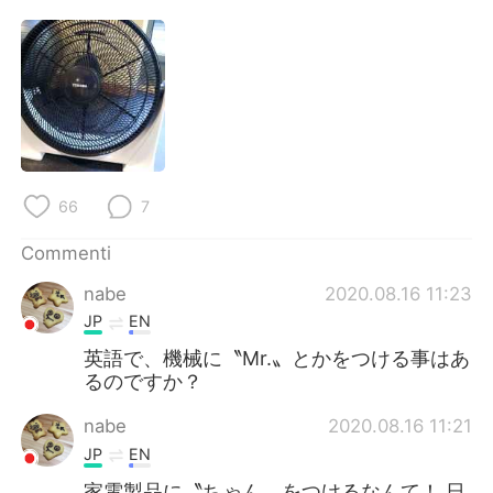
Deutsch
日本語
한국어
Русский
ไทย
Indonesia
Türkçe
Tiếng Việt
66
7
Português
Commenti
nabe
2020.08.16 11:23
JP
EN
英語で、機械に〝Mr.〟とかをつける事はあ
るのですか？
nabe
2020.08.16 11:21
JP
EN
家電製品に〝ちゃん〟をつけるなんて！ 日