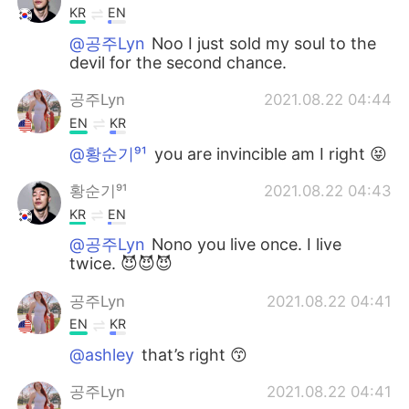
KR
EN
@공주Lyn
Noo I just sold my soul to the
devil for the second chance.
공주Lyn
2021.08.22 04:44
EN
KR
@황순기⁹¹
you are invincible am I right 😝
황순기⁹¹
2021.08.22 04:43
KR
EN
@공주Lyn
Nono you live once. I live
twice. 😈😈😈
공주Lyn
2021.08.22 04:41
EN
KR
@ashley
that’s right 😙
공주Lyn
2021.08.22 04:41