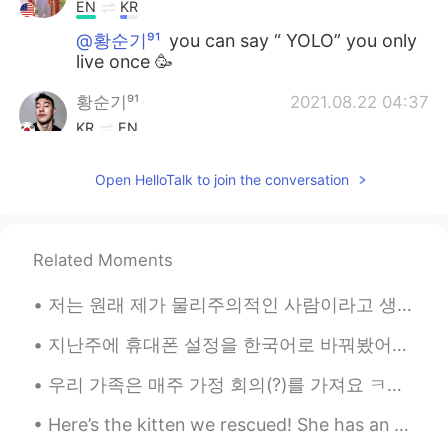
EN
KR
@황순기⁹¹
you can say “ YOLO” you only
live once 🥳
황순기⁹¹
2021.08.22 04:37
KR
EN
Thanks for the new idiom. Let's keep our
Open HelloTalk to join the conversation
lives still young. 😈😈😈
ashley
2021.08.22 04:36
CN繁
EN
Related Moments
The night is still young
저는 원래 제가 물리주의적인 사람이라고 생각하지 않았어요 돈도 돈으로 살 수 있는 것들에도 아예 관심 없었어요 어렸을때부터 장난감 게임 옷을 열망하고 그러지 않았어요 쇼핑몰도...
지난주에 휴대폰 설정을 한국어로 바꿔봤어요 ㅋㅋㅋ 'favorites'라는 단어를 한국어로는 어떻게 표시 돼있을까 궁금했었거든요 '좋아요'나 '북마크' 같은 단어를 쓰지 않을...
우리 가족은 매주 가정 회의(?)를 가져요 ㅋㅋㅋㅋ 우리 다 스케쥴이 다르기 때문에 다 같이 식사하는 것도 흔하진 않거든요 그래서 다 같이 보낼 수 있는 시간을 따로 가지는데...
Here’s the kitten we rescued! She has an appointment with our vet tomorrow. Once she’s feeling be...