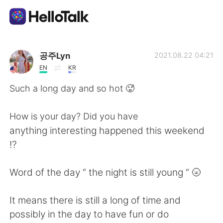
Language Exchange App
공주Lyn
2021.08.22 04:21
EN
KR
AI Grammar Checker
Such a long day and so hot 🥵
English
How is your day? Did you have
anything interesting happened this weekend
⁉️
简体中文
繁體中文
Word of the day “ the night is still young “ 🌝
Español
العربية
It means there is still a long of time and
Français
Deutsch
possibly in the day to have fun or do