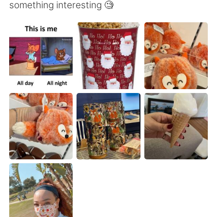
日本語
한국어
something interesting 🧐
Русский
ไทย
Indonesia
Italiano
Türkçe
Tiếng Việt
Português