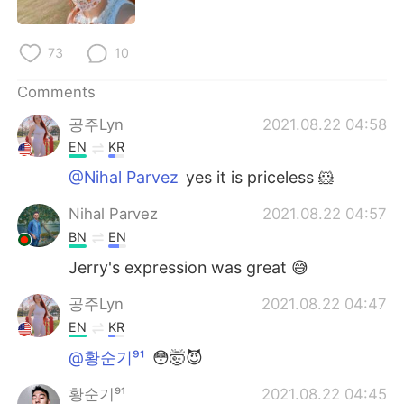
73
10
Comments
공주Lyn
2021.08.22 04:58
EN
KR
@Nihal Parvez
yes it is priceless 🐹
Nihal Parvez
2021.08.22 04:57
BN
EN
Jerry's expression was great 😅
공주Lyn
2021.08.22 04:47
EN
KR
@황순기⁹¹
😳🤯😈
황순기⁹¹
2021.08.22 04:45